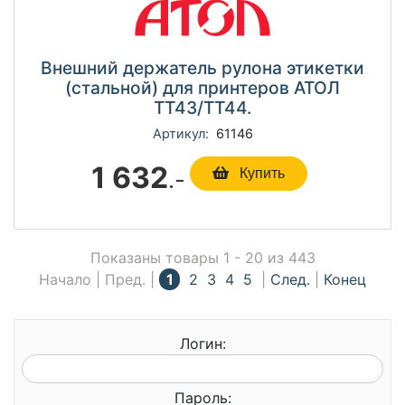
Внешний держатель рулона этикетки
(стальной) для принтеров АТОЛ
TT43/TT44.
Артикул:
61146
1 632
.-
Купить
Показаны товары 1 - 20 из 443
Начало | Пред. |
1
2
3
4
5
|
След.
|
Конец
Логин:
Пароль: