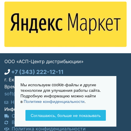
ООО «АСП-Центр дистрибьюции»
+7 (343) 222-12-11
г. Екатеринбург, ул. Щорса 7, офис 270
Мы используем cookie-файлы и другие
Время работы: Пн-пт 09:00 - 18:00
технологии для улучшения работы сайта.
soft@asp-partners.ru
Подробную информацию можно найти
в
Политике конфиденциальности
.
Написать нам
Обратный звонок
Информация для покупателей:
Соглашаюсь, больше не показывать
Оплата и доставка
Возврат и обмен товара
Политика конфиденциальности