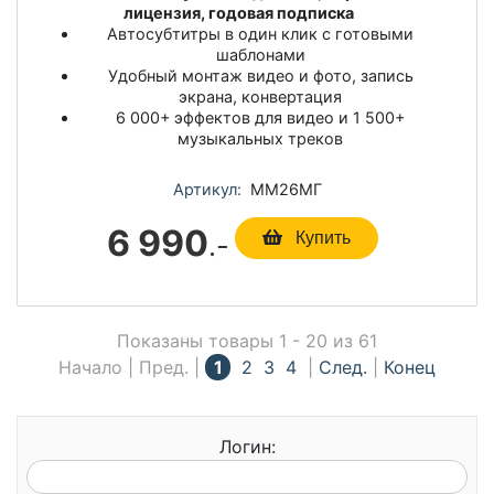
лицензия, годовая подписка
Автосубтитры в один клик с готовыми
шаблонами
Удобный монтаж видео и фото, запись
экрана, конвертация
6 000+ эффектов для видео и 1 500+
музыкальных треков
Артикул:
ММ26МГ
6 990
.-
Купить
Показаны товары 1 - 20 из 61
Начало | Пред. |
1
2
3
4
|
След.
|
Конец
Логин: