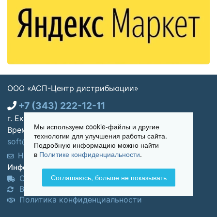
ООО «АСП-Центр дистрибьюции»
+7 (343) 222-12-11
г. Екатеринбург, ул. Щорса 7, офис 270
Мы используем cookie-файлы и другие
Время работы: Пн-пт 09:00 - 18:00
технологии для улучшения работы сайта.
soft@asp-partners.ru
Подробную информацию можно найти
в
Политике конфиденциальности
.
Написать нам
Обратный звонок
Информация для покупателей:
Соглашаюсь, больше не показывать
Оплата и доставка
Возврат и обмен товара
Политика конфиденциальности