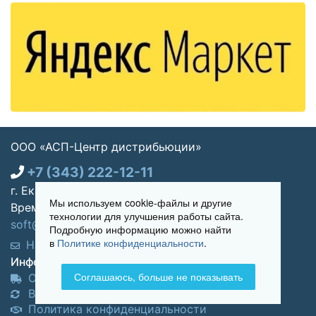
ООО «АСП-Центр дистрибьюции»
+7 (343) 222-12-11
г. Екатеринбург, ул. Щорса 7, офис 270
Мы используем cookie-файлы и другие
Время работы: Пн-пт 09:00 - 18:00
технологии для улучшения работы сайта.
soft@asp-partners.ru
Подробную информацию можно найти
в
Политике конфиденциальности
.
Написать нам
Обратный звонок
Информация для покупателей:
Соглашаюсь, больше не показывать
Оплата и доставка
Возврат и обмен товара
Политика конфиденциальности