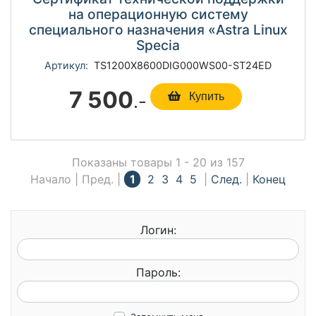
на операционную систему
специального назначения «Astra Linux
Specia
Артикул:
TS1200Х8600DIG000WS00-ST24ED
7 500
.-
Купить
Показаны товары 1 - 20 из 157
Начало | Пред. |
1
2
3
4
5
|
След.
|
Конец
Логин:
Пароль: