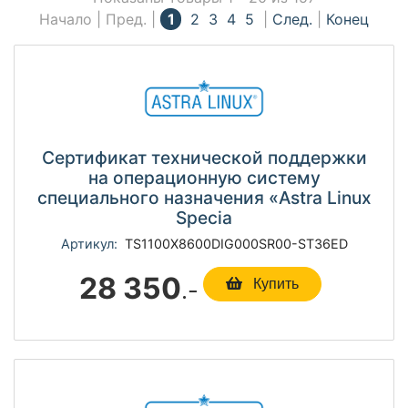
Начало | Пред. |
1
2
3
4
5
|
След.
|
Конец
Сертификат технической поддержки
на операционную систему
специального назначения «Astra Linux
Specia
Артикул:
TS1100Х8600DIG000SR00-ST36ED
28 350
.-
Купить