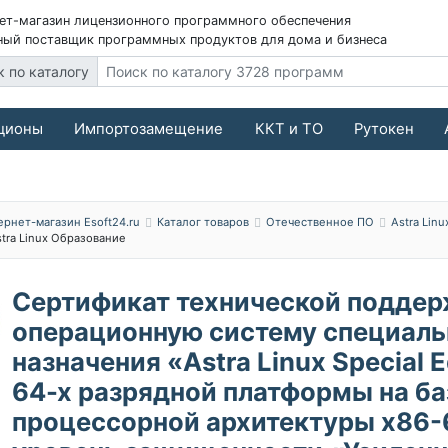
ет-магазин лицензионного программного обеспечения
ый поставщик программных продуктов для дома и бизнеса
к по каталогу
ционы
Импортозамещение
ККТ и ТО
Рутокен
ернет-магазин Esoft24.ru
Каталог товаров
Отечественное ПО
Astra Linu
tra Linux Образование
Сертификат технической поддер
операционную систему специаль
назначения «Astra Linux Special E
64-х разрядной платформы на ба
процессорной архитектуры x86-