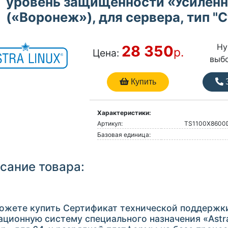
уровень защищенности «Усилен
(«Воронеж»), для сервера, тип "
Ну
28 350
р.
Цена:
выб
Купить
З
Характеристики:
Артикул:
TS1100Х8600
Базовая единица:
сание товара:
ожете купить Сертификат технической поддержк
ационную систему специального назначения «Astra 