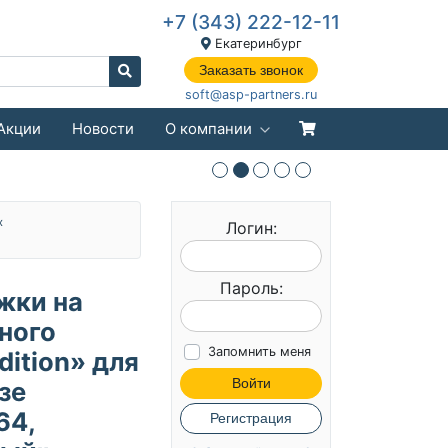
+7 (343) 222-12-11
Екатеринбург
Заказать звонок
soft@asp-partners.ru
Акции
Новости
О компании
x
Логин:
Пароль:
жки на
ного
Запомнить меня
dition» для
Войти
зе
64,
Регистрация