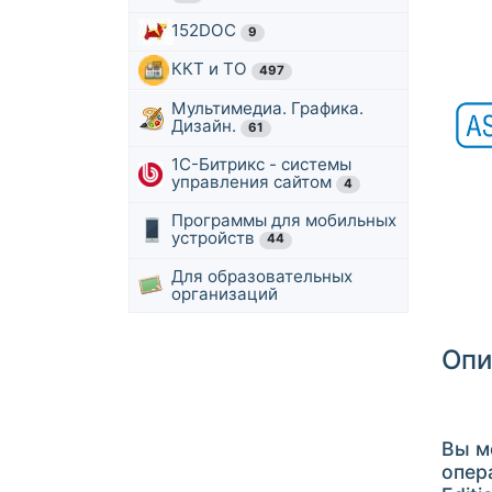
152DOC
9
ККТ и ТО
497
Мультимедиа. Графика.
Дизайн.
61
1С-Битрикс - системы
управления сайтом
4
Программы для мобильных
устройств
44
Для образовательных
организаций
Опи
Вы м
опер