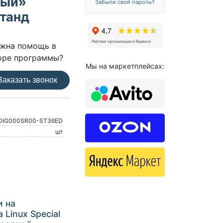
ный»
Забыли свой пароль?
Станд
жна помощь в
оре программы?
Мы на маркетплейсах:
аказать звонок
DIG000SR00-ST36ED
шт
и на
Linux Special