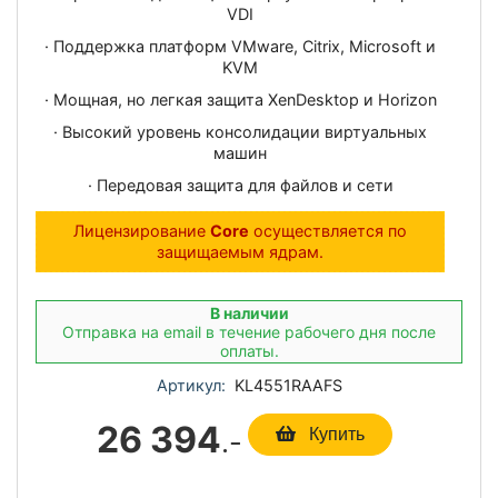
VDI
· Поддержка платформ VMware, Citrix, Microsoft и
KVM
· Мощная, но легкая защита XenDesktop и Horizon
· Высокий уровень консолидации виртуальных
машин
· Передовая защита для файлов и сети
Лицензирование
Core
осуществляется по
защищаемым ядрам.
В наличии
Отправка на email в течение рабочего дня после
оплаты.
Артикул:
KL4551RAAFS
26 394
.-
Купить