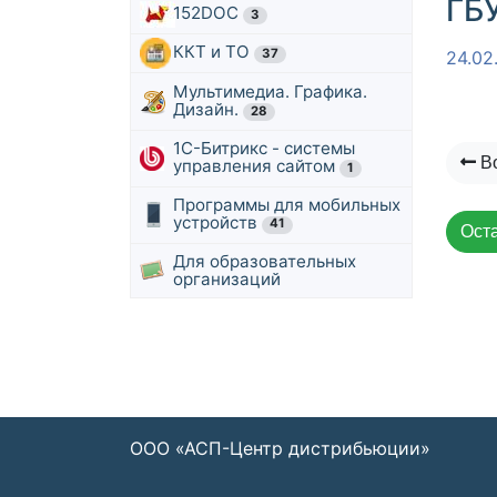
ГБ
152DOC
3
ККТ и ТО
37
24.02
Мультимедиа. Графика.
Дизайн.
28
1С-Битрикс - системы
Во
управления сайтом
1
Программы для мобильных
устройств
41
Оста
Для образовательных
организаций
ООО «АСП-Центр дистрибьюции»