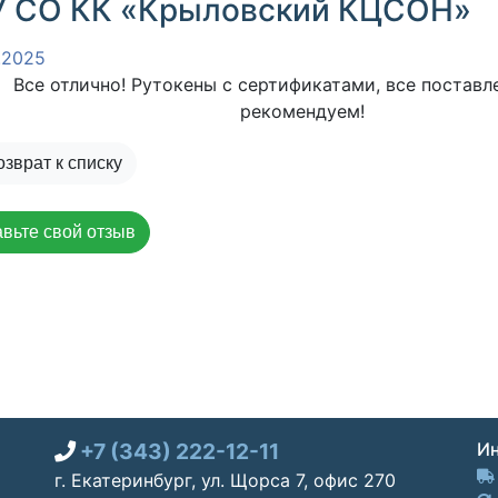
У СО КК «Крыловский КЦСОН»
.2025
Все отлично! Рутокены с сертификатами, все поставле
рекомендуем!
зврат к списку
вьте свой отзыв
+7 (343) 222-12-11
Ин
г. Екатеринбург, ул. Щорса 7, офис 270