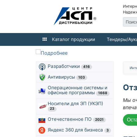
Интерн
Надежн
Поис
Каталог продукции
Тендеры/Аук
Разработчики
416
Инт
Антивирусы
103
От
Операционные системы и
офисные программы
1668
Мы оч
Носители для ЭП (УКЭП)
впеча
23
Отечественное ПО
Оста
2021
Яндекс 360 для бизнеса
3