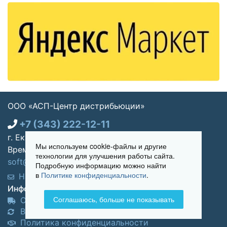
ООО «АСП-Центр дистрибьюции»
+7 (343) 222-12-11
г. Екатеринбург, ул. Щорса 7, офис 270
Мы используем cookie-файлы и другие
Время работы: Пн-пт 09:00 - 18:00
технологии для улучшения работы сайта.
soft@asp-partners.ru
Подробную информацию можно найти
в
Политике конфиденциальности
.
Написать нам
Обратный звонок
Информация для покупателей:
Соглашаюсь, больше не показывать
Оплата и доставка
Возврат и обмен товара
Политика конфиденциальности