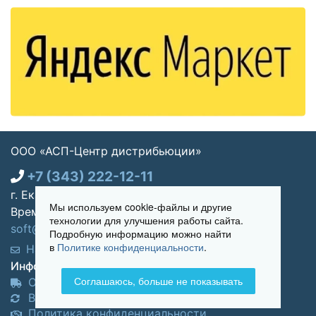
ООО «АСП-Центр дистрибьюции»
+7 (343) 222-12-11
г. Екатеринбург, ул. Щорса 7, офис 270
Мы используем cookie-файлы и другие
Время работы: Пн-пт 09:00 - 18:00
технологии для улучшения работы сайта.
soft@asp-partners.ru
Подробную информацию можно найти
в
Политике конфиденциальности
.
Написать нам
Обратный звонок
Информация для покупателей:
Соглашаюсь, больше не показывать
Оплата и доставка
Возврат и обмен товара
Политика конфиденциальности