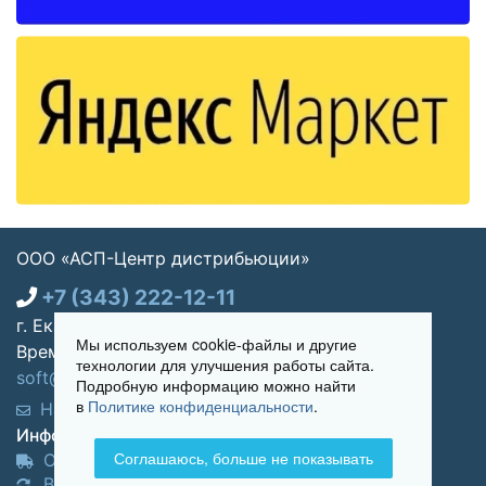
ООО «АСП-Центр дистрибьюции»
+7 (343) 222-12-11
г. Екатеринбург, ул. Щорса 7, офис 270
Мы используем cookie-файлы и другие
Время работы: Пн-пт 09:00 - 18:00
технологии для улучшения работы сайта.
soft@asp-partners.ru
Подробную информацию можно найти
в
Политике конфиденциальности
.
Написать нам
Обратный звонок
Информация для покупателей:
Соглашаюсь, больше не показывать
Оплата и доставка
Возврат и обмен товара