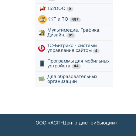
152DOC
9
ККТ и ТО
497
Мультимедиа. Графика.
Дизайн.
61
1С-Битрикс - системы
управления сайтом
4
Программы для мобильных
устройств
44
Для образовательных
организаций
ООО «АСП-Центр дистрибьюции»