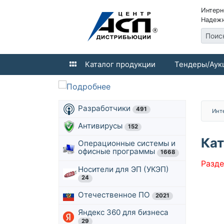
Интерн
Надежн
Поис
Каталог продукции
Тендеры/Аук
Разработчики
491
Инт
Антивирусы
152
Кат
Операционные системы и
офисные программы
1668
Разде
Носители для ЭП (УКЭП)
24
Отечественное ПО
2021
Яндекс 360 для бизнеса
29