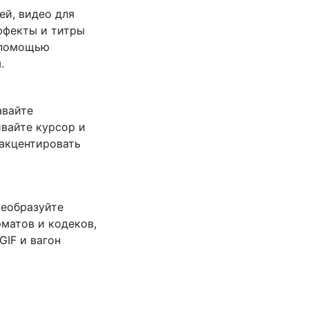
ей, видео для
ффекты и титры
 помощью
.
авайте
ивайте курсор и
 акцентировать
реобразуйте
рматов и кодеков,
GIF и вагон