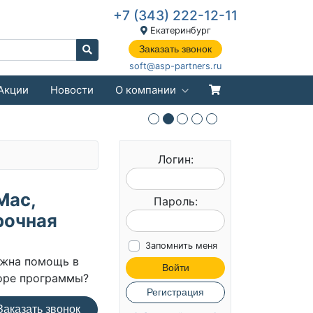
+7 (343) 222-12-11
Екатеринбург
Заказать звонок
soft@asp-partners.ru
Акции
Новости
О компании
Логин:
Мас,
Пароль:
рочная
Запомнить меня
жна помощь в
Войти
оре программы?
Регистрация
аказать звонок