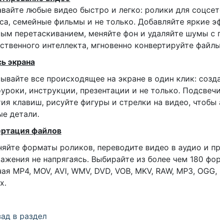
вайте любые видео быстро и легко: ролики для соцсет
са, семейные фильмы и не только. Добавляйте яркие э
ым перетаскиванием, меняйте фон и удаляйте шумы с
ственного интеллекта, мгновенно конвертируйте файлы
ь экрана
ывайте все происходящее на экране в один клик: созд
уроки, инструкции, презентации и не только. Подсвеч
ия клавиш, рисуйте фигуры и стрелки на видео, чтобы
е детали.
ертация файлов
яйте форматы роликов, переводите видео в аудио и п
ажения не напрягаясь. Выбирайте из более чем 180 фо
ая MP4, MOV, AVI, WMV, DVD, VOB, MKV, RAW, MP3, OGG, 
х.
ад в раздел