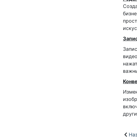
Созда
бизне
прост
искус
Запис
Запис
видео
нажат
важны
Конв
Измен
изобр
включ
други
Наз