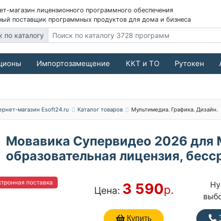
ет-магазин лицензионного программного обеспечения
ый поставщик программных продуктов для дома и бизнеса
к по каталогу
ционы
Импортозамещение
ККТ и ТО
Рутокен
ернет-магазин Esoft24.ru
Каталог товаров
Мультимедиа. Графика. Дизайн.
Мовавика Супервидео 2026 для 
образовательная лицензия, бесс
тронная поставка
Ну
3 590
р.
Цена:
выб
Купить
З