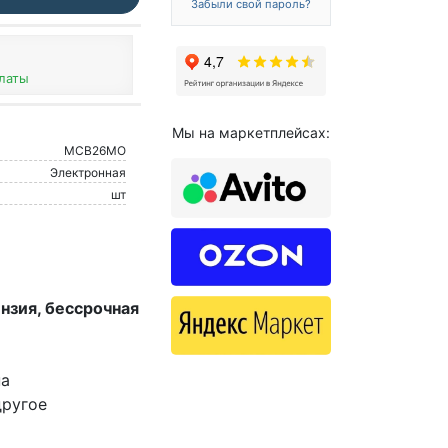
Забыли свой пароль?
платы
Мы на маркетплейсах:
МСВ26МО
Электронная
шт
нзия, бессрочная
на
другое