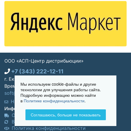
ООО «АСП-Центр дистрибьюции»
+7 (343) 222-12-11
г. Екатеринбург, ул. Щорса 7, офис 270
Мы используем cookie-файлы и другие
Время работы: Пн-пт 09:00 - 18:00
технологии для улучшения работы сайта.
soft@asp-partners.ru
Подробную информацию можно найти
в
Политике конфиденциальности
.
Написать нам
Обратный звонок
Информация для покупателей:
Соглашаюсь, больше не показывать
Оплата и доставка
Возврат и обмен товара
Политика конфиденциальности