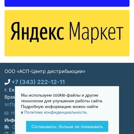
ООО «АСП-Центр дистрибьюции»
+7 (343) 222-12-11
г. Екатеринбург, ул. Щорса 7, офис 270
Мы используем cookie-файлы и другие
Время работы: Пн-пт 09:00 - 18:00
технологии для улучшения работы сайта.
soft@asp-partners.ru
Подробную информацию можно найти
в
Политике конфиденциальности
.
Написать нам
Обратный звонок
Информация для покупателей:
Соглашаюсь, больше не показывать
Оплата и доставка
Возврат и обмен товара