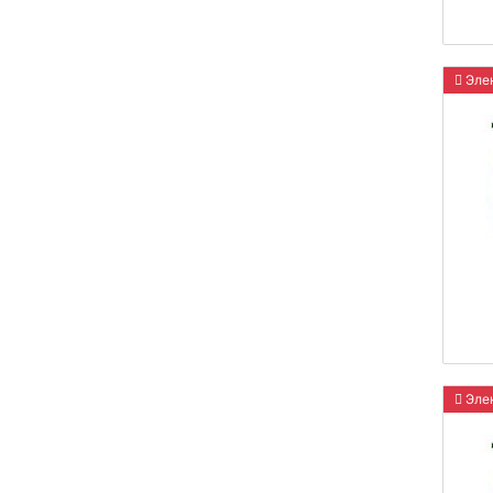
Элек
Элек