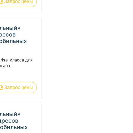
Запрос цены
альный»
дресов
мобильных
rise-класса для
штаба
Запрос цены
альный»
адресов
мобильных