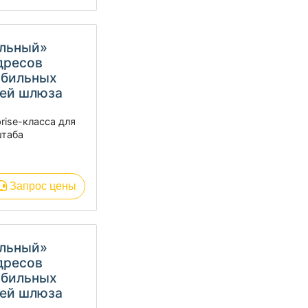
альный»
адресов
обильных
лей шлюза
rise-класса для
штаба
Запрос цены
альный»
адресов
обильных
лей шлюза