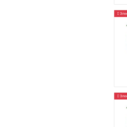
Элек
Элек