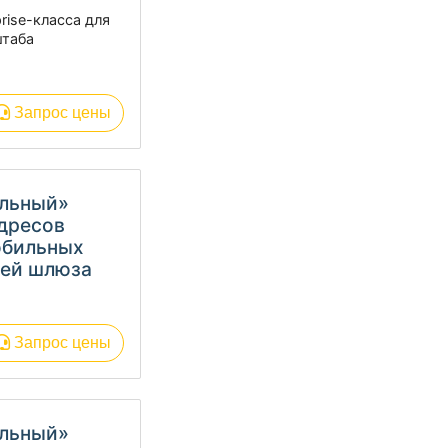
rise-класса для
штаба
Запрос цены
альный»
адресов
обильных
лей шлюза
Запрос цены
альный»