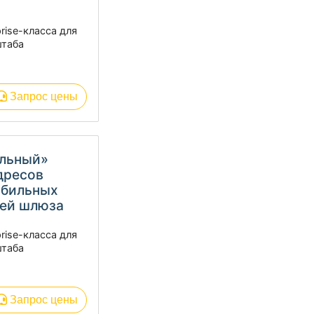
rise-класса для
штаба
Запрос цены
альный»
адресов
обильных
лей шлюза
rise-класса для
штаба
Запрос цены