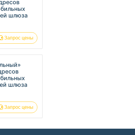
адресов
обильных
лей шлюза
Запрос цены
альный»
адресов
обильных
лей шлюза
Запрос цены