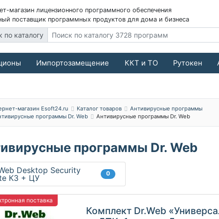
ет-магазин лицензионного программного обеспечения
ый поставщик программных продуктов для дома и бизнеса
к по каталогу
ционы
Импортозамещение
ККТ и ТО
Рутокен
ернет-магазин Esoft24.ru
Каталог товаров
Антивирусные программы
нтивирусные программы Dr. Web
Антивирусные программы Dr. Web
ивирусные программы Dr. Web
Web Desktop Security
0
te КЗ + ЦУ
тронная поставка
Комплект Dr.Web «Универс