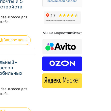
 почты и 5
Забыли свой пароль?
устройств
rise-класса для
штаба
Мы на маркетплейсах:
Запрос цены
альный»
дресов
мобильных
rise-класса для
штаба