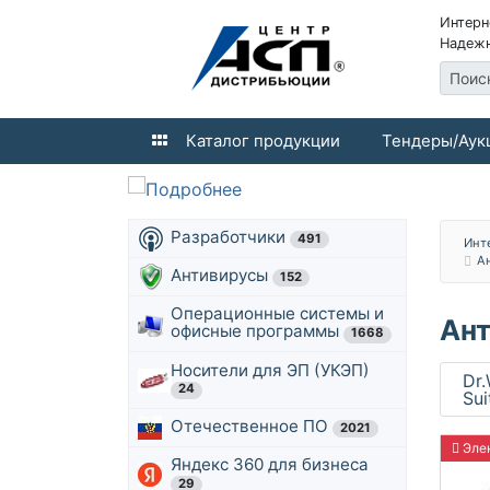
Интерн
Надежн
Поис
Каталог продукции
Тендеры/Аук
Разработчики
491
Инт
А
Антивирусы
152
Операционные системы и
Ант
офисные программы
1668
Носители для ЭП (УКЭП)
Dr.
24
Sui
Отечественное ПО
2021
Элек
Яндекс 360 для бизнеса
29