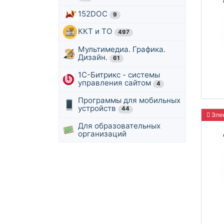
152DOC
9
ККТ и ТО
497
Мультимедиа. Графика.
Дизайн.
61
1С-Битрикс - системы
управления сайтом
4
Программы для мобильных
устройств
44
Элек
Для образовательных
организаций