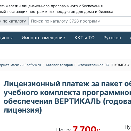
ет-магазин лицензионного программного обеспечения
ый поставщик программных продуктов для дома и бизнеса
к по каталогу
ционы
Импортозамещение
ККТ и ТО
Рутокен
ернет-магазин Esoft24.ru
Каталог товаров
Отечественное ПО
КОМПАС-
Лицензионный платеж за пакет 
учебного комплекта программно
обеспечения ВЕРТИКАЛЬ (годов
лицензия)
Ну
7 700
р.
Цена: