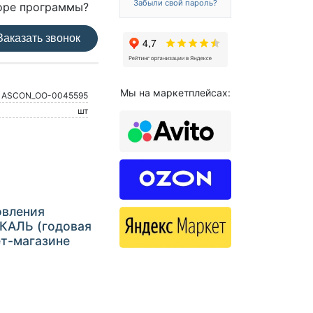
Забыли свой пароль?
оре программы?
аказать звонок
Мы на маркетплейсах:
ASCON_ОО-0045595
шт
овления
КАЛЬ (годовая
ет-магазине