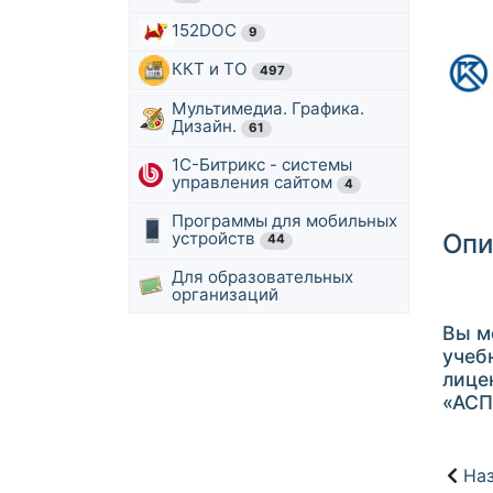
152DOC
9
ККТ и ТО
497
Мультимедиа. Графика.
Дизайн.
61
1С-Битрикс - системы
управления сайтом
4
Программы для мобильных
устройств
Опи
44
Для образовательных
организаций
Вы м
учеб
лице
«АСП
Наз