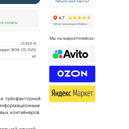
Забыли свой пароль?
та оплаты
Мы на маркетплейсах:
JC303-D
одукт (BOX, CD, DVD)
шт
- и трёхфакторной
 информационным
евых контейнеров