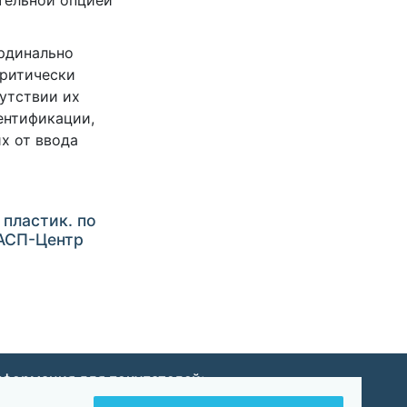
ительной опцией
ардинально
критически
утствии их
ентификации,
х от ввода
 пластик. по
«АСП-Центр
формация для покупателей:
Оплата и доставка