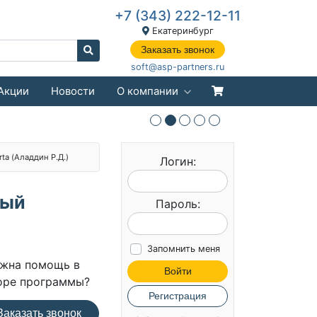
+7 (343) 222-12-11
Екатеринбург
Заказать звонок
soft@asp-partners.ru
Акции
Новости
О компании
rta (Аладдин Р.Д.)
Логин:
лый
Пароль:
Запомнить меня
жна помощь в
Войти
оре программы?
Регистрация
аказать звонок