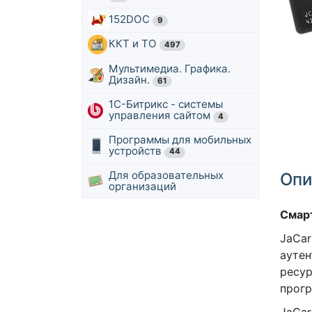
152DOC
9
ККТ и ТО
497
Мультимедиа. Графика.
Дизайн.
61
1С-Битрикс - системы
управления сайтом
4
Программы для мобильных
устройств
44
Для образовательных
Опи
организаций
Смарт
JaCar
ауте
ресур
прог