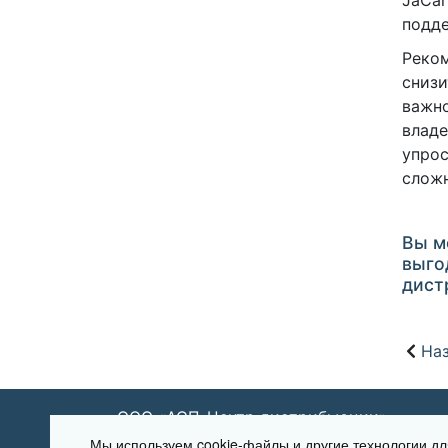
JaCar
подд
Реком
снизи
важно
владе
упрос
сложн
Вы м
выго
дист
Наз
ООО «АСП-Центр дистрибьюции»
Мы используем cookie-файлы и другие технологии 