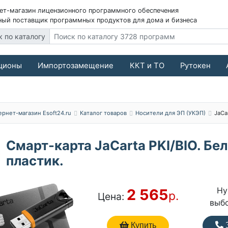
ет-магазин лицензионного программного обеспечения
ый поставщик программных продуктов для дома и бизнеса
к по каталогу
ционы
Импортозамещение
ККТ и ТО
Рутокен
ернет-магазин Esoft24.ru
Каталог товаров
Носители для ЭП (УКЭП)
JaCa
Смарт-карта JaCarta PKI/BIO. Бе
пластик.
Ну
2 565
р.
Цена:
выб
Купить
З