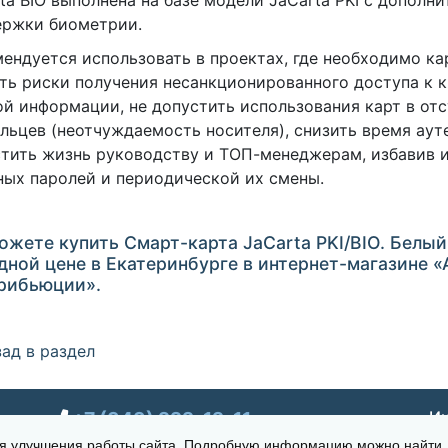
ta BIO выполнена на базе модели JaCarta PKI с дополн
ержки биометрии.
ендуется использовать в проектах, где необходимо к
ть риски получения несанкционированного доступа к 
й информации, не допустить использования карт в отс
льцев (неотчуждаемость носителя), снизить время аут
тить жизнь руководству и ТОП-менеджерам, избавив и
ых паролей и периодической их смены.
ожете купить Смарт-карта JaCarta PKI/BIO. Белый
дной цене в Екатеринбурге в интернет-магазине 
рибьюции».
ад в раздел
+7 (343) 222-12-11
Ин
для улучшения работы сайта. Подробную информацию можно найти
г. Екатеринбург, ул. Щорса 7, офис 270