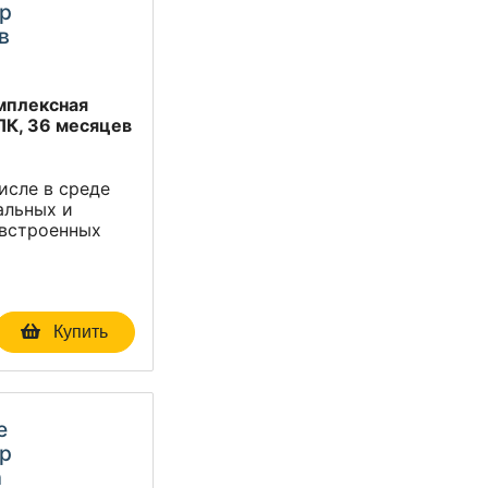
тр
в
омплексная
ПК, 36 месяцев
исле в среде
альных и
 встроенных
Купить
e
тр
а