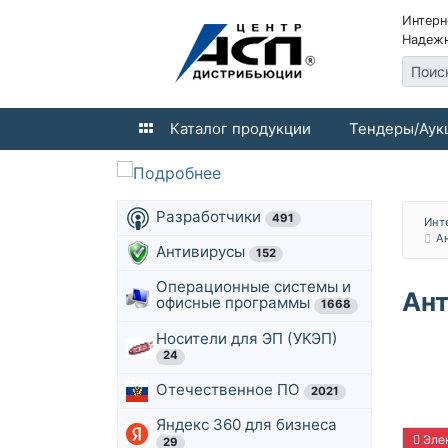
Интерн
Надежн
Поис
Каталог продукции
Тендеры/Аук
Разработчики
491
Инт
А
Антивирусы
152
Операционные системы и
Ант
офисные программы
1668
Носители для ЭП (УКЭП)
24
Отечественное ПО
2021
Яндекс 360 для бизнеса
Элек
29