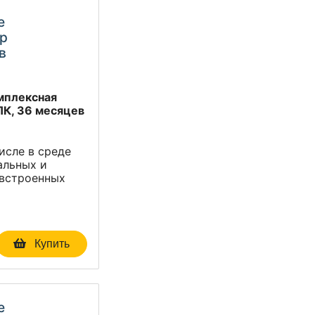
e
тр
в
омплексная
ПК, 36 месяцев
исле в среде
альных и
 встроенных
Купить
e