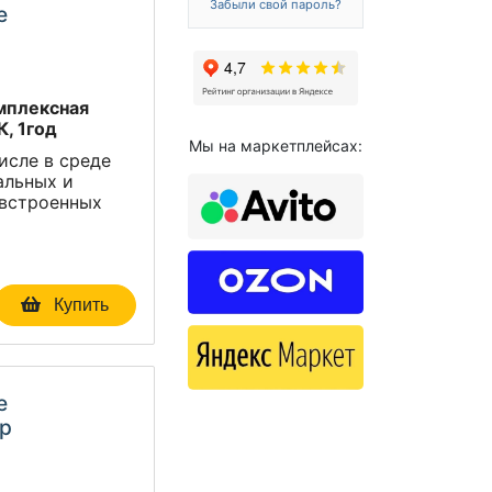
Забыли свой пароль?
e
р
омплексная
, 1год
Мы на маркетплейсах:
исле в среде
альных и
 встроенных
Купить
e
тр