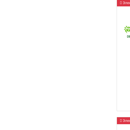
Элек
Элек