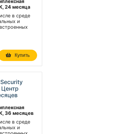
омплексная
К, 24 месяца
исле в среде
альных и
 встроенных
Купить
Security
 Центр
есяцев
омплексная
К, 36 месяцев
исле в среде
альных и
 встроенных