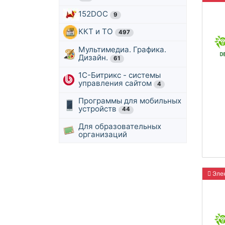
152DOC
9
ККТ и ТО
497
Мультимедиа. Графика.
Дизайн.
61
1С-Битрикс - системы
управления сайтом
4
Программы для мобильных
устройств
44
Для образовательных
организаций
Элек