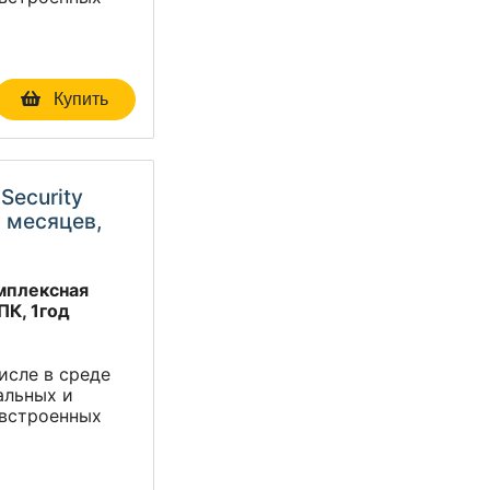
Купить
Security
2 месяцев,
омплексная
ПК, 1год
исле в среде
альных и
 встроенных