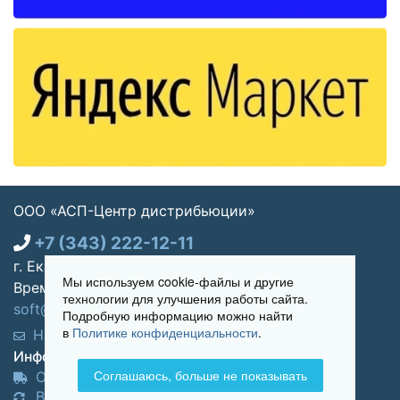
ООО «АСП-Центр дистрибьюции»
+7 (343) 222-12-11
г. Екатеринбург, ул. Щорса 7, офис 270
Мы используем cookie-файлы и другие
Время работы: Пн-пт 09:00 - 18:00
технологии для улучшения работы сайта.
soft@asp-partners.ru
Подробную информацию можно найти
в
Политике конфиденциальности
.
Написать нам
Обратный звонок
Информация для покупателей:
Соглашаюсь, больше не показывать
Оплата и доставка
Возврат и обмен товара