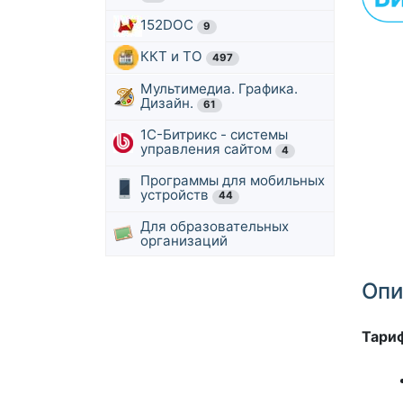
152DOC
9
ККТ и ТО
497
Мультимедиа. Графика.
Дизайн.
61
1С-Битрикс - системы
управления сайтом
4
Программы для мобильных
устройств
44
Для образовательных
организаций
Опи
Тари