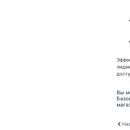
Эффек
лидам
досту
Вы м
Базо
мага
Наз