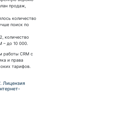
план продаж,
илось количество
лучше поиск по
2, количество
 – до 10 000.
им работы CRM с
ика и права
соких тарифов.
. Лицензия
интернет-