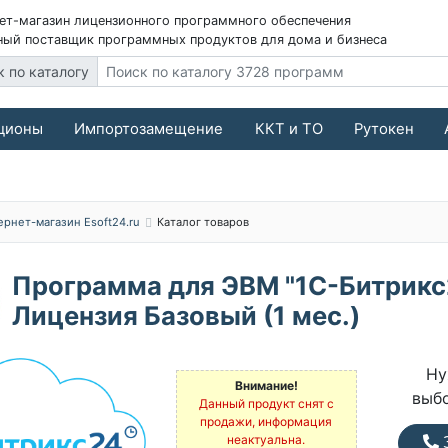
ет-магазин лицензионного программного обеспечения
ый поставщик программных продуктов для дома и бизнеса
к по каталогу
ционы
Импортозамещение
ККТ и ТО
Рутокен
ернет-магазин Esoft24.ru
Каталог товаров
Программа для ЭВМ "1С-Битрикс
Лицензия Базовый (1 мес.)
Ну
Внимание!
выб
Данный продукт снят с
продажи, информация
неактуальна.
З