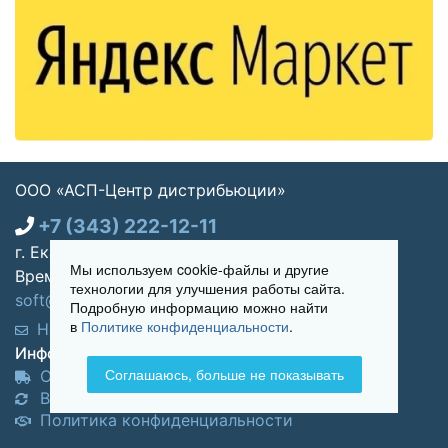
ООО «АСП-Центр дистрибьюции»
+7 (343) 222-12-11
г. Екатеринбург, ул. Щорса 7, офис 270
Мы используем cookie-файлы и другие
Время работы: Пн-пт 09:00 - 18:00
технологии для улучшения работы сайта.
soft@asp-partners.ru
Подробную информацию можно найти
в
Политике конфиденциальности
.
Написать нам
Обратный звонок
Информация для покупателей:
Соглашаюсь, больше не показывать
Оплата и доставка
Возврат и обмен товара
Политика конфиденциальности