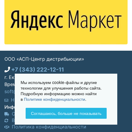
ООО «АСП-Центр дистрибьюции»
+7 (343) 222-12-11
г. Екатеринбург, ул. Щорса 7, офис 270
Мы используем cookie-файлы и другие
Время работы: Пн-пт 09:00 - 18:00
технологии для улучшения работы сайта.
soft@asp-partners.ru
Подробную информацию можно найти
в
Политике конфиденциальности
.
Написать нам
Обратный звонок
Информация для покупателей:
Соглашаюсь, больше не показывать
Оплата и доставка
Возврат и обмен товара
Политика конфиденциальности