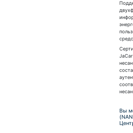
Подде
двухф
инфо
энерг
польз
средс
Серти
JaCar
несан
сост
аутен
соотв
несан
Вы м
(NAN
Цент