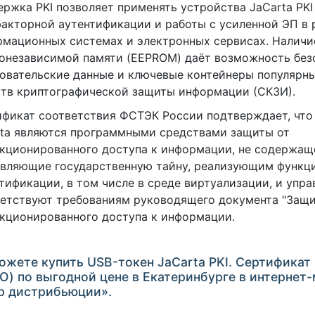
ржка PKI позволяет применять устройства JaCarta PKI
акторной аутентификации и работы с усиленной ЭП в 
рмационных системах и электронных сервисах. Налич
онезависимой памяти (EEPROM) даёт возможность без
овательские данные и ключевые контейнеры популярн
тв криптографической защиты информации (СКЗИ).
фикат соответствия ФСТЭК России подтверждает, что
ta являются программными средствами защиты от
кционированного доступа к информации, не содержащ
авляющие государственную тайну, реализующим функц
тификации, в том числе в среде виртуализации, и упра
етствуют требованиям руководящего документа "Защи
кционированного доступа к информации.
ожете купить USB-токен JaCarta PKI. Сертификат
O) по выгодной цене в Екатеринбурге в интернет
р дистрибьюции».