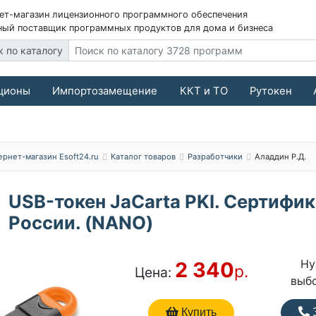
ет-магазин лицензионного программного обеспечения
ый поставщик программных продуктов для дома и бизнеса
к по каталогу
ционы
Импортозамещение
ККТ и ТО
Рутокен
ернет-магазин Esoft24.ru
Каталог товаров
Разработчики
Аладдин Р.Д.
USB-токен JaCarta PKI. Сертифи
России. (NANO)
Ну
2 340
р.
Цена:
выб
Купить
З