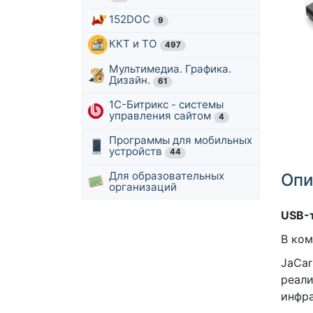
152DOC
9
ККТ и ТО
497
Мультимедиа. Графика.
Дизайн.
61
1С-Битрикс - системы
управления сайтом
4
Программы для мобильных
устройств
44
Для образовательных
Опи
организаций
USB-т
В ко
JaCar
реали
инфра