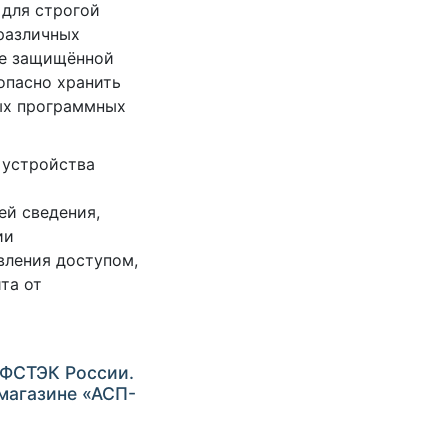
 для строгой
различных
ие защищённой
опасно хранить
ых программных
 устройства
ей сведения,
ии
вления доступом,
та от
 ФСТЭК России.
-магазине «АСП-