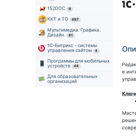
152DOC
9
ККТ и ТО
497
Мультимедиа. Графика.
Дизайн.
61
1С-Битрикс - системы
Опи
управления сайтом
4
Программы для мобильных
Редак
устройств
44
в инт
Для образовательных
управ
организаций
Ключ
Масте
решен
совре