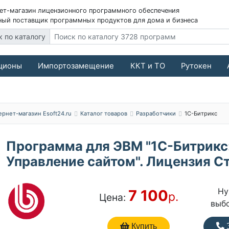
ет-магазин лицензионного программного обеспечения
ый поставщик программных продуктов для дома и бизнеса
к по каталогу
ционы
Импортозамещение
ККТ и ТО
Рутокен
ернет-магазин Esoft24.ru
Каталог товаров
Разработчики
1С-Битрикс
Программа для ЭВМ "1С-Битрикс
Управление сайтом". Лицензия С
Ну
7 100
р.
Цена:
выб
Купить
З