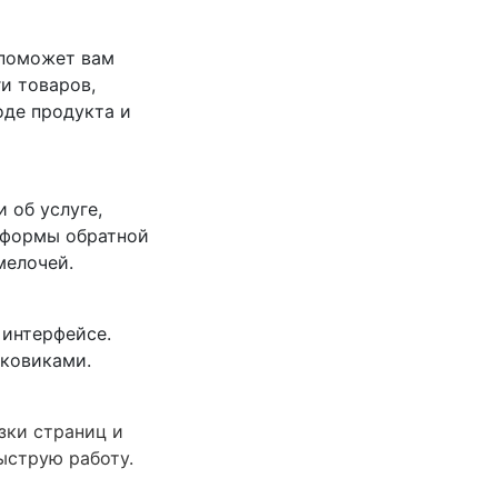
 поможет вам
и товаров,
оде продукта и
 об услуге,
, формы обратной
мелочей.
 интерфейсе.
сковиками.
зки страниц и
ыструю работу.