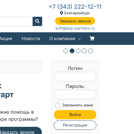
+7 (343) 222-12-11
Екатеринбург
Заказать звонок
soft@asp-partners.ru
Акции
Новости
О компании
Логин:
:
Пароль:
тарт
Запомнить меня
жна помощь в
Войти
оре программы?
Регистрация
аказать звонок