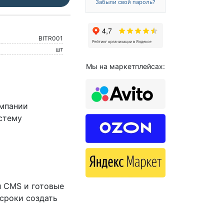
Забыли свой пароль?
BITR001
шт
Мы на маркетплейсах:
омпании
стему
л CMS и готовые
 сроки создать