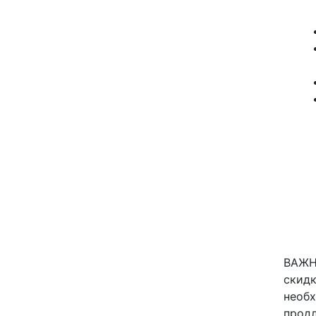
ВАЖНО
скидк
необх
продл