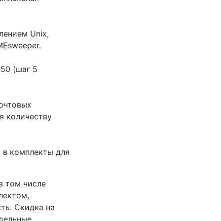
лением Unix,
IMEsweeper.
50 (шаг 5
почтовых
я количеству
 в комплекты для
в том числе
лектом,
ть. Скидка на
тдельные