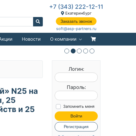
+7 (343) 222-12-11
Екатеринбург
Заказать звонок
soft@asp-partners.ru
Акции
Новости
О компании
Логин:
Пароль:
й» N25 на
, 25
Запомнить меня
ств и 25
Войти
Регистрация