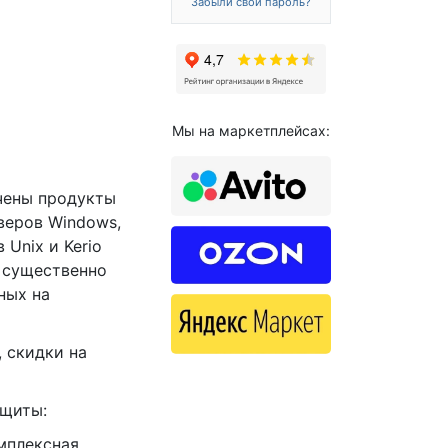
Забыли свой пароль?
Мы на маркетплейсах:
чены продукты
веров Windows,
 Unix и Kerio
ы существенно
ных на
 скидки на
ащиты:
омплексная