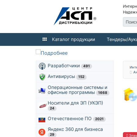
Интерн
Надежн
Поис
Каталог продукции
Тендеры/Аук
Разработчики
491
Инт
А
Антивирусы
152
Операционные системы и
офисные программы
1668
Носители для ЭП (УКЭП)
24
Отечественное ПО
2021
Яндекс 360 для бизнеса
29
Элек