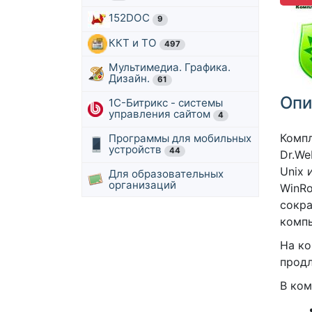
152DOC
9
ККТ и ТО
497
Мультимедиа. Графика.
Дизайн.
61
Опи
1С-Битрикс - системы
управления сайтом
4
Компл
Программы для мобильных
устройств
44
Dr.We
Unix 
Для образовательных
организаций
WinRo
сокра
компь
На ко
продл
В ком