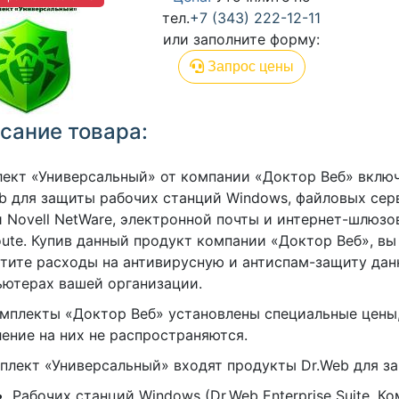
тел.
+7 (343) 222-12-11
или заполните форму:
Запрос цены
сание товара:
ект «Универсальный» от компании «Доктор Веб» вклю
b для защиты рабочих станций Windows, файловых сер
и Novell NetWare, электронной почты и интернет-шлюзов
ute. Купив данный продукт компании «Доктор Веб», в
тите расходы на антивирусную и антиспам-защиту дан
ютерах вашей организации.
мплекты «Доктор Веб» установлены специальные цены,
ение на них не распространяются.
плект «Универсальный» входят продукты Dr.Web для з
Рабочих станций Windows (Dr.Web Enterprise Suite. К