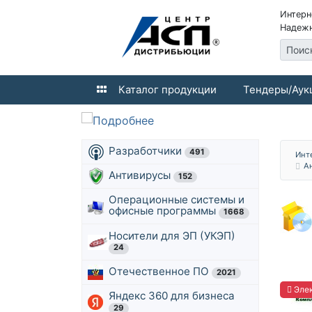
Интерн
Надежн
Поис
Каталог продукции
Тендеры/Аук
Разработчики
491
Инт
А
Антивирусы
152
Операционные системы и
офисные программы
1668
Носители для ЭП (УКЭП)
24
Отечественное ПО
2021
Элек
Яндекс 360 для бизнеса
29