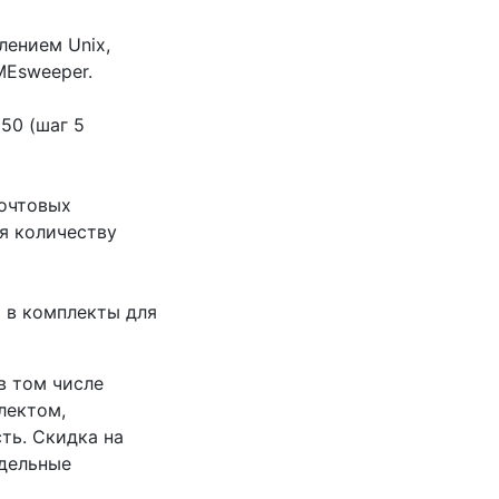
лением Unix,
IMEsweeper.
50 (шаг 5
почтовых
я количеству
 в комплекты для
в том числе
лектом,
ть. Скидка на
тдельные