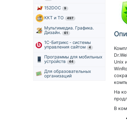
152DOC
9
ККТ и ТО
497
Мультимедиа. Графика.
Дизайн.
Опи
61
1С-Битрикс - системы
управления сайтом
4
Компл
Dr.We
Программы для мобильных
устройств
Unix 
44
WinRo
Для образовательных
сокра
организаций
компь
На ко
продл
В ком