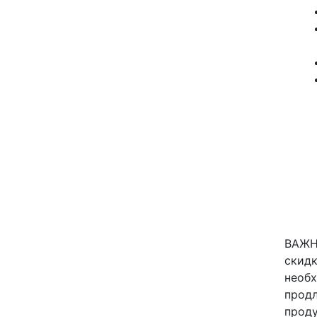
ВАЖНО
скидк
необх
продл
проду