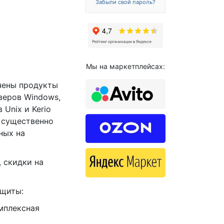
Забыли свой пароль?
Мы на маркетплейсах:
чены продукты
веров Windows,
 Unix и Kerio
ы существенно
ных на
 скидки на
ащиты:
омплексная