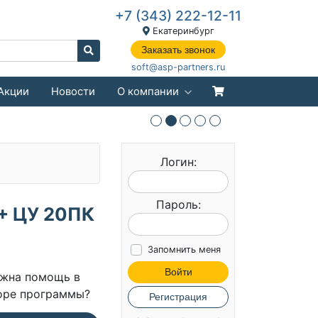
+7 (343) 222-12-11
Екатеринбург
Заказать звонок
soft@asp-partners.ru
Акции
Новости
О компании
Логин:
Пароль:
 + ЦУ 20ПК
Запомнить меня
Войти
жна помощь в
оре программы?
Регистрация