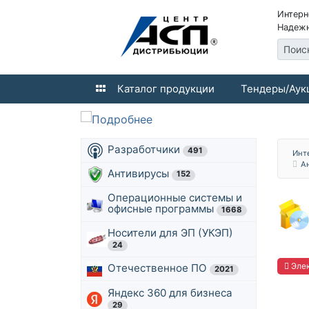
Интерн
Надежн
Поис
Каталог продукции
Тендеры/Аук
Разработчики
491
Инт
А
Антивирусы
152
Операционные системы и
офисные программы
1668
Носители для ЭП (УКЭП)
24
Элек
Отечественное ПО
2021
Яндекс 360 для бизнеса
29