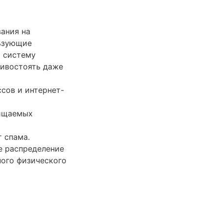
ания на
льзующие
ю систему
тивостоять даже
сов и интернет-
щищаемых
т спама.
е распределение
ного физического