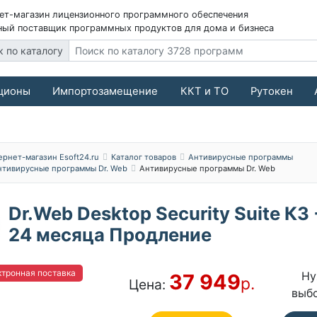
ет-магазин лицензионного программного обеспечения
ый поставщик программных продуктов для дома и бизнеса
к по каталогу
ционы
Импортозамещение
ККТ и ТО
Рутокен
ернет-магазин Esoft24.ru
Каталог товаров
Антивирусные программы
нтивирусные программы Dr. Web
Антивирусные программы Dr. Web
Dr.Web Desktop Security Suite КЗ
24 месяца Продление
тронная поставка
Ну
37 949
р.
Цена:
выб