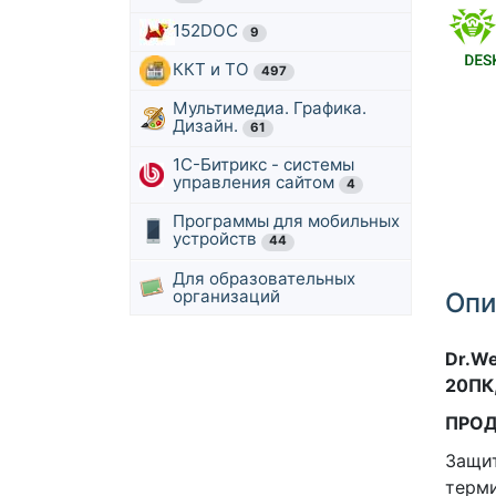
152DOC
9
ККТ и ТО
497
Мультимедиа. Графика.
Дизайн.
61
1С-Битрикс - системы
управления сайтом
4
Программы для мобильных
устройств
44
Для образовательных
организаций
Опи
Dr.We
20ПК,
ПРО
Защит
терми