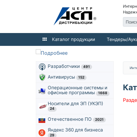
Интерн
Надежн
Поис
Каталог продукции
Тендеры/Аук
Разработчики
491
Инт
Антивирусы
152
Кат
Операционные системы и
офисные программы
1668
Разде
Носители для ЭП (УКЭП)
24
Отечественное ПО
2021
Яндекс 360 для бизнеса
29