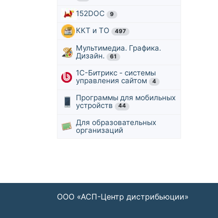
152DOC
9
ККТ и ТО
497
Мультимедиа. Графика.
Дизайн.
61
1С-Битрикс - системы
управления сайтом
4
Программы для мобильных
устройств
44
Для образовательных
организаций
ООО «АСП-Центр дистрибьюции»