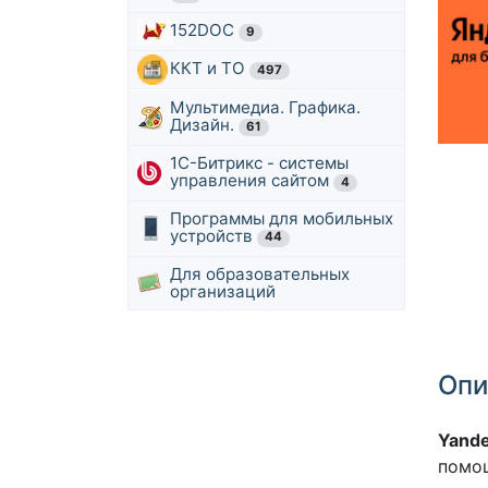
152DOC
9
ККТ и ТО
497
Мультимедиа. Графика.
Дизайн.
61
1С-Битрикс - системы
управления сайтом
4
Программы для мобильных
устройств
44
Для образовательных
организаций
Опи
Yande
помощ