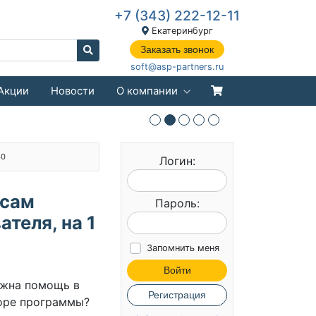
+7 (343) 222-12-11
Екатеринбург
Заказать звонок
soft@asp-partners.ru
Акции
Новости
О компании
60
Логин:
исам
Пароль:
ателя, на 1
Запомнить меня
Войти
жна помощь в
Регистрация
оре программы?