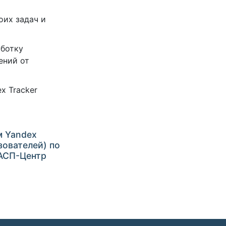
оих задач и
аботку
ений от
x Tracker
м Yandex
ьзователей) по
«АСП-Центр