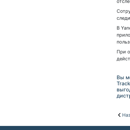
отсле
Сотру
следи
В Yan
прило
польз
При о
дейст
Вы м
Track
выго
дист
Наз