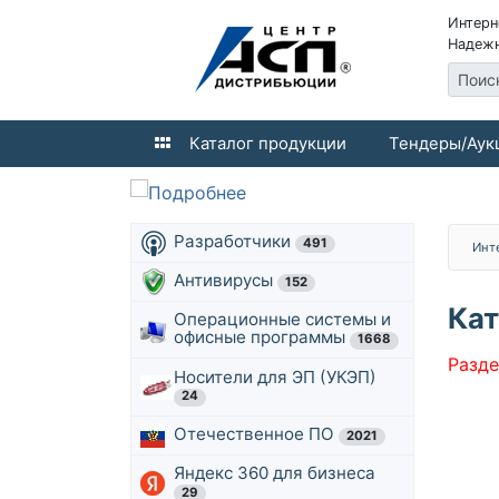
Интерн
Надежн
Поис
Каталог продукции
Тендеры/Аук
Разработчики
491
Инт
Антивирусы
152
Кат
Операционные системы и
офисные программы
1668
Разде
Носители для ЭП (УКЭП)
24
Отечественное ПО
2021
Яндекс 360 для бизнеса
29