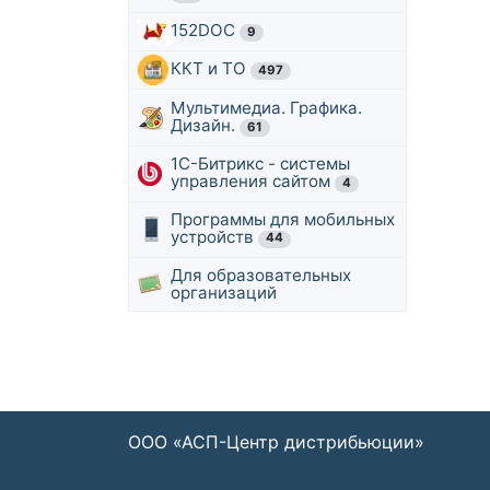
152DOC
9
ККТ и ТО
497
Мультимедиа. Графика.
Дизайн.
61
1С-Битрикс - системы
управления сайтом
4
Программы для мобильных
устройств
44
Для образовательных
организаций
ООО «АСП-Центр дистрибьюции»