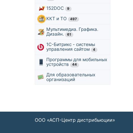
152DOC
9
ККТ и ТО
497
Мультимедиа. Графика.
Дизайн.
61
1С-Битрикс - системы
управления сайтом
4
Программы для мобильных
устройств
44
Для образовательных
организаций
ООО «АСП-Центр дистрибьюции»