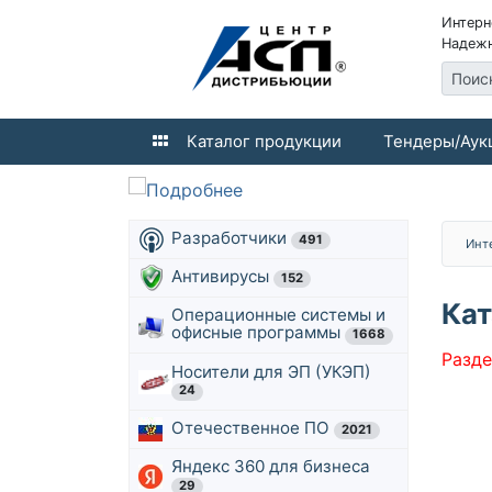
Интерн
Надежн
Поис
Каталог продукции
Тендеры/Аук
Разработчики
491
Инт
Антивирусы
152
Кат
Операционные системы и
офисные программы
1668
Разде
Носители для ЭП (УКЭП)
24
Отечественное ПО
2021
Яндекс 360 для бизнеса
29