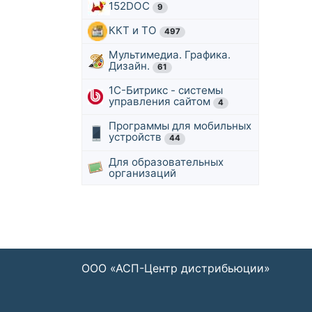
152DOC
9
ККТ и ТО
497
Мультимедиа. Графика.
Дизайн.
61
1С-Битрикс - системы
управления сайтом
4
Программы для мобильных
устройств
44
Для образовательных
организаций
ООО «АСП-Центр дистрибьюции»