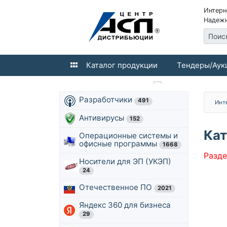
Интерн
Надежн
Поис
Каталог продукции
Тендеры/Аук
Разработчики
491
Инт
Антивирусы
152
Кат
Операционные системы и
офисные программы
1668
Разде
Носители для ЭП (УКЭП)
24
Отечественное ПО
2021
Яндекс 360 для бизнеса
29