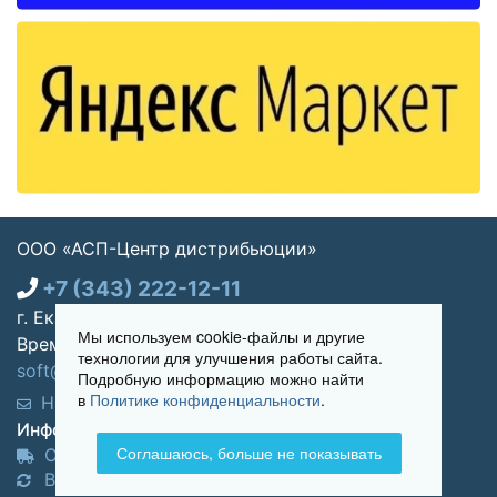
ООО «АСП-Центр дистрибьюции»
+7 (343) 222-12-11
г. Екатеринбург, ул. Щорса 7, офис 270
Мы используем cookie-файлы и другие
Время работы: Пн-пт 09:00 - 18:00
технологии для улучшения работы сайта.
soft@asp-partners.ru
Подробную информацию можно найти
в
Политике конфиденциальности
.
Написать нам
Обратный звонок
Информация для покупателей:
Соглашаюсь, больше не показывать
Оплата и доставка
Возврат и обмен товара