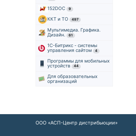
152DOC
9
ККТ и ТО
497
Мультимедиа. Графика.
Дизайн.
61
1С-Битрикс - системы
управления сайтом
4
Программы для мобильных
устройств
44
Для образовательных
организаций
ООО «АСП-Центр дистрибьюции»