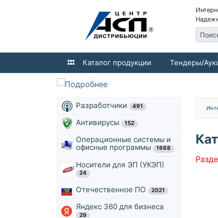
Интерн
Надежн
Поис
Каталог продукции
Тендеры/Аук
Разработчики
491
Инт
Антивирусы
152
Кат
Операционные системы и
офисные программы
1668
Разде
Носители для ЭП (УКЭП)
24
Отечественное ПО
2021
Яндекс 360 для бизнеса
29