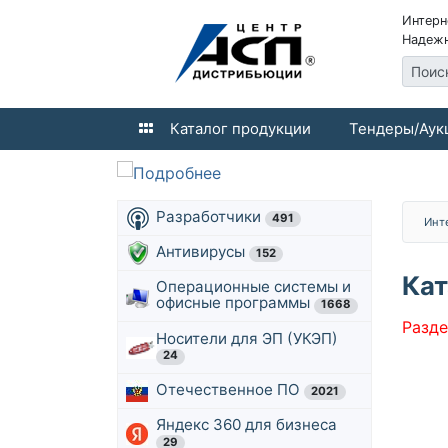
Интерн
Надежн
Поис
Каталог продукции
Тендеры/Аук
Разработчики
491
Инт
Антивирусы
152
Кат
Операционные системы и
офисные программы
1668
Разде
Носители для ЭП (УКЭП)
24
Отечественное ПО
2021
Яндекс 360 для бизнеса
29