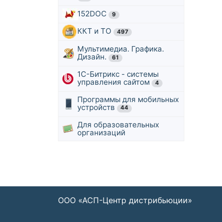
152DOC
9
ККТ и ТО
497
Мультимедиа. Графика.
Дизайн.
61
1С-Битрикс - системы
управления сайтом
4
Программы для мобильных
устройств
44
Для образовательных
организаций
ООО «АСП-Центр дистрибьюции»