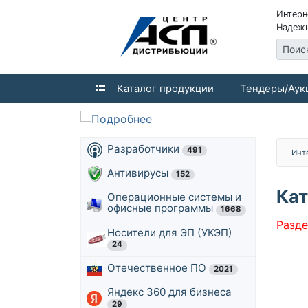
Интерн
Надежн
Поис
Каталог продукции
Тендеры/Аук
Разработчики
491
Инт
Антивирусы
152
Кат
Операционные системы и
офисные программы
1668
Разде
Носители для ЭП (УКЭП)
24
Отечественное ПО
2021
Яндекс 360 для бизнеса
29