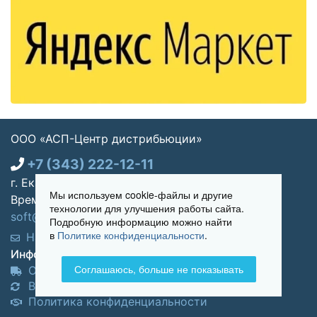
ООО «АСП-Центр дистрибьюции»
+7 (343) 222-12-11
г. Екатеринбург, ул. Щорса 7, офис 270
Мы используем cookie-файлы и другие
Время работы: Пн-пт 09:00 - 18:00
технологии для улучшения работы сайта.
soft@asp-partners.ru
Подробную информацию можно найти
в
Политике конфиденциальности
.
Написать нам
Обратный звонок
Информация для покупателей:
Соглашаюсь, больше не показывать
Оплата и доставка
Возврат и обмен товара
Политика конфиденциальности