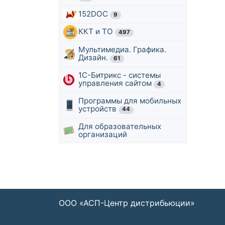
152DOC
9
ККТ и ТО
497
Мультимедиа. Графика.
Дизайн.
61
1С-Битрикс - системы
управления сайтом
4
Программы для мобильных
устройств
44
Для образовательных
организаций
ООО «АСП-Центр дистрибьюции»