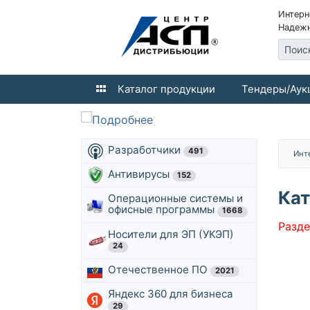
Интерн
Надежн
Поис
Каталог продукции
Тендеры/Аук
Разработчики
491
Инт
Антивирусы
152
Кат
Операционные системы и
офисные программы
1668
Разде
Носители для ЭП (УКЭП)
24
Отечественное ПО
2021
Яндекс 360 для бизнеса
29