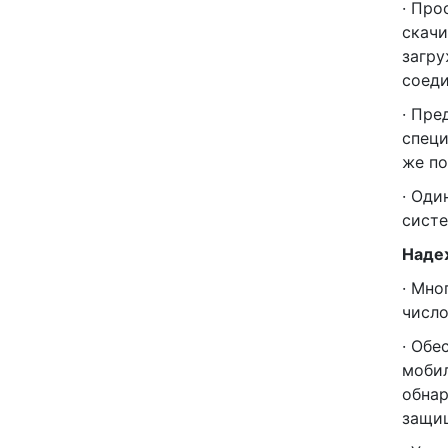
· Про
скачи
загру
соеди
· Пре
специ
же по
· Оди
систе
Надеж
· Мно
число
· Обе
мобил
обнар
защищ