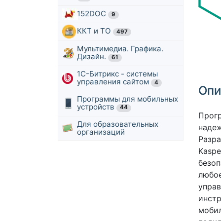
152DOC
9
ККТ и ТО
497
Мультимедиа. Графика.
Дизайн.
61
1С-Битрикс - системы
управления сайтом
4
Опи
Программы для мобильных
устройств
44
Прог
Для образовательных
надеж
организаций
Разра
Kaspe
безоп
любое
управ
инстр
мобил