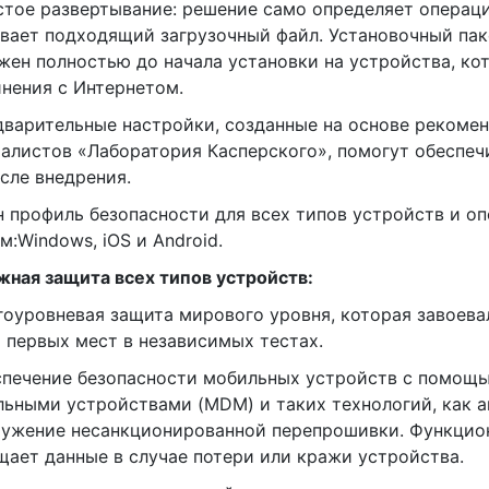
стое развертывание: решение само определяет операц
вает подходящий загрузочный файл. Установочный па
жен полностью до начала установки на устройства, ко
нения с Интернетом.
дварительные настройки, созданные на основе рекоме
алистов «Лаборатория Касперского», помогут обеспеч
сле внедрения.
н профиль безопасности для всех типов устройств и о
м:Windows, iOS и Android.
ная защита всех типов устройств:
гоуровневая защита мирового уровня, которая завоев
 первых мест в независимых тестах.
спечение безопасности мобильных устройств с помощ
ьными устройствами (MDM) и таких технологий, как а
ужение несанкционированной перепрошивки. Функцио
ает данные в случае потери или кражи устройства.