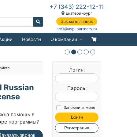
+7 (343) 222-12-11
Екатеринбург
Заказать звонок
soft@asp-partners.ru
Акции
Новости
О компании
ойств
Логин:
d Russian
Пароль:
icense
Запомнить меня
жна помощь в
Войти
оре программы?
Регистрация
аказать звонок