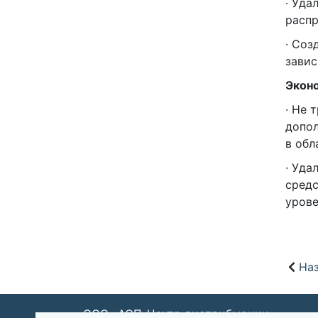
· Уда
распр
· Соз
завис
Экон
· Не 
допол
в обл
· Уда
средс
урове
Наз
ООО «АСП-Центр дистрибьюции»