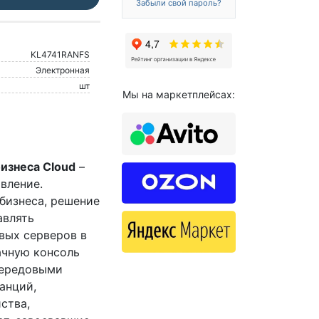
Забыли свой пароль?
KL4741RANFS
Электронная
шт
Мы на маркетплейсах:
бизнеса Cloud
–
вление.
бизнеса, решение
авлять
вых серверов в
ачную консоль
передовыми
анций,
ства,