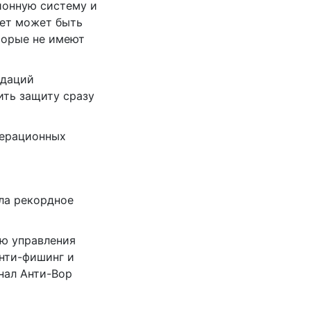
ионную систему и
кет может быть
торые не имеют
ндаций
ить защиту сразу
перационных
ала рекордное
ью управления
нти-фишинг и
нал Анти-Вор