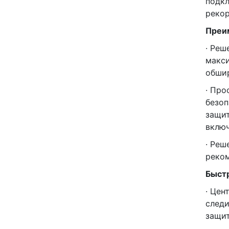
подкл
рекор
Преим
· Реш
макс
обшир
· Про
безоп
защит
вклю
· Реш
реком
Быстр
· Цен
следи
защит