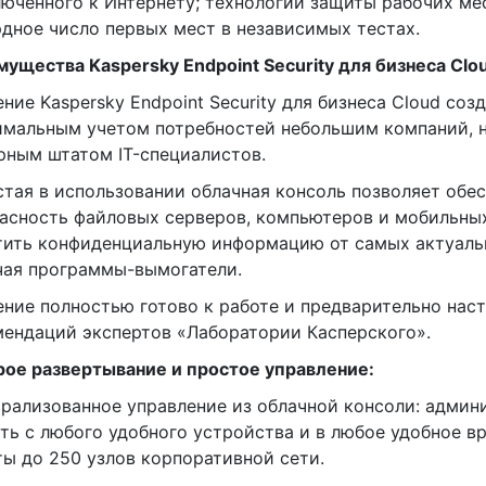
юченного к Интернету; технологии защиты рабочих ме
дное число первых мест в независимых тестах.
ущества Kaspersky Endpoint Security для бизнеса Clo
ение Kaspersky Endpoint Security для бизнеса Cloud соз
имальным учетом потребностей небольшим компаний, 
ным штатом IT-специалистов.
стая в использовании облачная консоль позволяет обе
асность файловых серверов, компьютеров и мобильны
ить конфиденциальную информацию от самых актуальн
чая программы-вымогатели.
ение полностью готово к работе и предварительно нас
ендаций экспертов «Лаборатории Касперского».
ое развертывание и простое управление:
трализованное управление из облачной консоли: адми
ть с любого удобного устройства и в любое удобное в
ы до 250 узлов корпоративной сети.