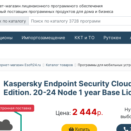
ет-магазин лицензионного программного обеспечения
ый поставщик программных продуктов для дома и бизнеса
к по каталогу
ционы
Импортозамещение
ККТ и ТО
Рутокен
ернет-магазин Esoft24.ru
Каталог товаров
Программы для мобильных устр
Kaspersky Endpoint Security Clou
Edition. 20-24 Node 1 year Base L
тронная поставка
Ну
2 444
р.
Цена:
выб
Купить
З