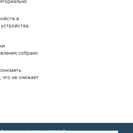
риториально
ройств в
 устройства.
ки
авления собрано
экономить
 что не снижает
формация для покупателей: