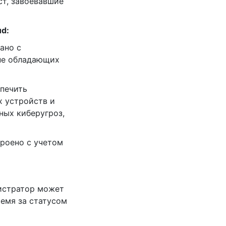
ст, завоевавшие
ud:
дано с
не обладающих
спечить
х устройств и
ых киберугроз,
троено с учетом
нистратор может
ремя за статусом