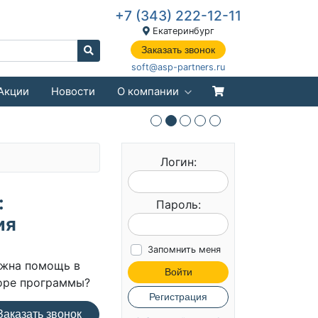
+7 (343) 222-12-11
Екатеринбург
Заказать звонок
soft@asp-partners.ru
Акции
Новости
О компании
Логин:
:
Пароль:
ия
Запомнить меня
жна помощь в
Войти
оре программы?
Регистрация
аказать звонок