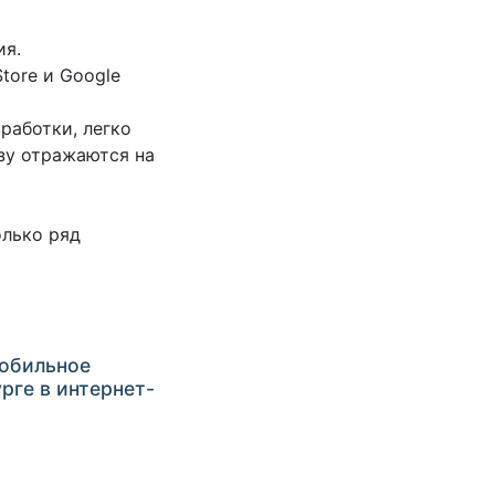
ия.
tore и Google
работки, легко
зу отражаются на
олько ряд
Мобильное
рге в интернет-