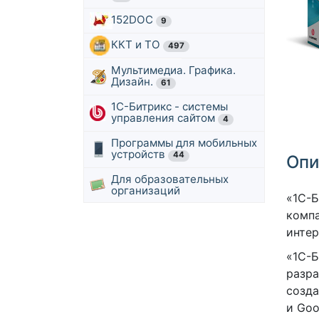
152DOC
9
ККТ и ТО
497
Мультимедиа. Графика.
Дизайн.
61
1С-Битрикс - системы
управления сайтом
4
Программы для мобильных
устройств
44
Опи
Для образовательных
организаций
«1С-Б
компа
интер
«1С-Б
разра
созда
и Goo