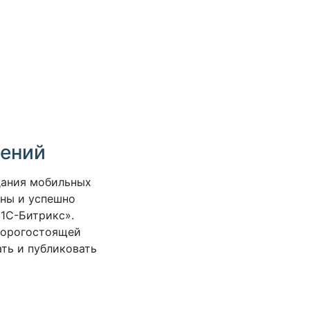
жений
дания мобильных
аны и успешно
1С-Битрикс».
дорогостоящей
ть и публиковать