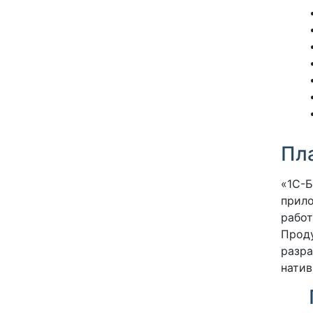
Пл
«1С-Б
прило
работ
Проду
разра
натив