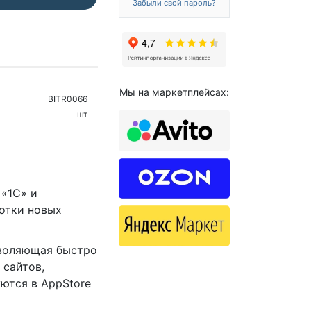
Забыли свой пароль?
Мы на маркетплейсах:
BITR0066
шт
 «1С» и
ботки новых
зволяющая быстро
 сайтов,
ются в AppStore