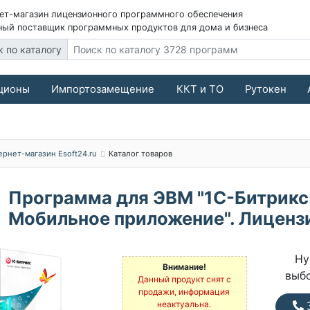
ет-магазин лицензионного программного обеспечения
ый поставщик программных продуктов для дома и бизнеса
к по каталогу
ционы
Импортозамещение
ККТ и ТО
Рутокен
ернет-магазин Esoft24.ru
Каталог товаров
Программа для ЭВМ "1С-Битрикс
Мобильное приложение". Лиценз
Ну
Внимание!
выб
Данный продукт снят с
продажи, информация
неактуальна.
З