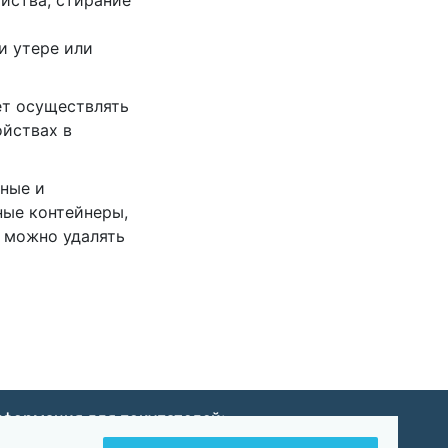
ойства, стирание
и утере или
ет осуществлять
йствах в
нные и
ые контейнеры,
е можно удалять
формация для покупателей:
Оплата и доставка