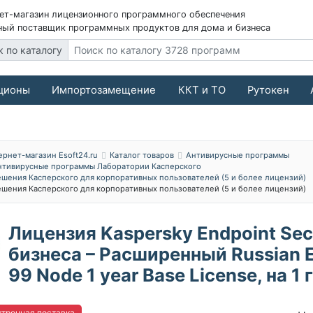
ет-магазин лицензионного программного обеспечения
ый поставщик программных продуктов для дома и бизнеса
к по каталогу
ционы
Импортозамещение
ККТ и ТО
Рутокен
ернет-магазин Esoft24.ru
Каталог товаров
Антивирусные программы
нтивирусные программы Лаборатории Касперского
ешения Касперского для корпоративных пользователей (5 и более лицензий)
ешения Касперского для корпоративных пользователей (5 и более лицензий)
Лицензия Kaspersky Endpoint Sec
бизнеса – Расширенный Russian Ed
99 Node 1 year Base License, на 1 
тронная поставка