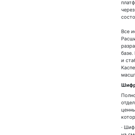
плат
через
состо
Все и
Расши
разра
базе.
и ста
Каспе
масшт
Шифр
Полно
отдел
ценны
котор
· Шиф
на см