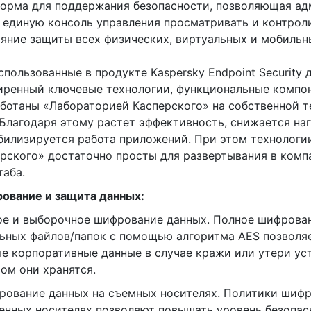
форма для поддержания безопасности, позволяющая а
 единую консоль управления просматривать и контрол
яние защиты всех физических, виртуальных и мобильн
спользованные в продукте Kaspersky Endpoint Security 
ренный ключевые технологии, функциональные компо
ботаны «Лабораторией Касперского» на собственной 
 Благодаря этому растет эффективность, снижается на
билизируется работа приложений. При этом технологи
рского» достаточно просты для развертывания в комп
аба.
ование и защита данных:
е и выборочное шифрование данных. Полное шифрован
ьных файлов/папок с помощью алгоритма AES позволя
е корпоративные данные в случае кражи или утери уст
ом они хранятся.
рование данных на съемных носителях. Политики шиф
енных носителях позволяют повышать уровень безопас