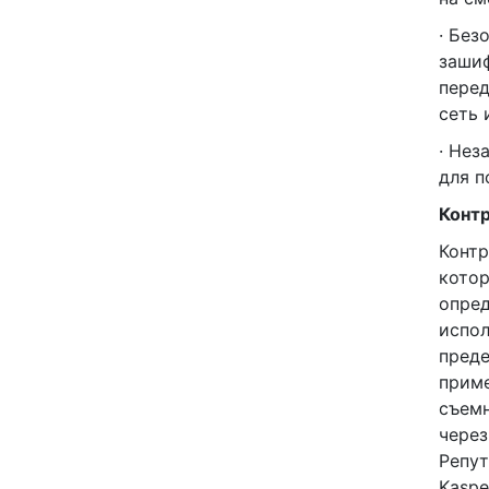
· Без
заши
перед
сеть 
· Нез
для п
Контр
Контр
котор
опред
испол
преде
приме
съемн
через
Репут
Kaspe