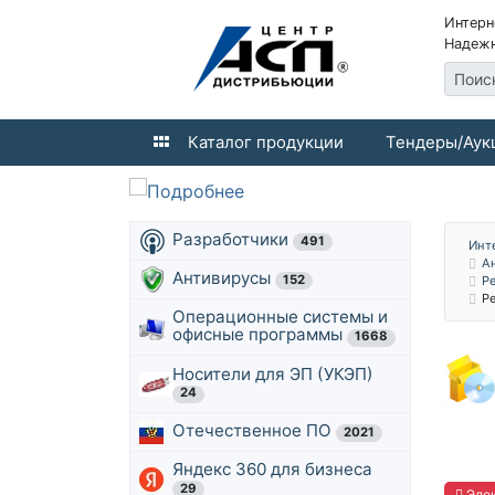
Интерн
Надежн
Поис
Каталог продукции
Тендеры/Аук
Разработчики
491
Инт
А
Антивирусы
152
Р
Р
Операционные системы и
офисные программы
1668
Носители для ЭП (УКЭП)
24
Отечественное ПО
2021
Яндекс 360 для бизнеса
29
Элек