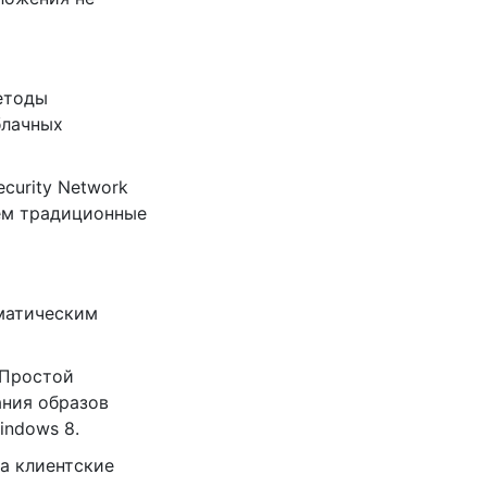
етоды
блачных
ecurity Network
чем традиционные
оматическим
 Простой
ания образов
indows 8.
на клиентские