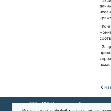
· Защ
данны
несан
краже
· Кон
монит
соотв
· Защ
прил
«проз
незав
Наз
ООО «АСП-Центр дистрибьюции»
Мы используем cookie-файлы и другие технологии 