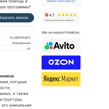
жна помощь в
Забыли свой пароль?
оре программы?
аказать звонок
Мы на маркетплейсах:
KL4867RAQFS
Электронная
шт
бизнеса
ения, которые
ости,
нных, а также
аструктуры.
– это уникальная