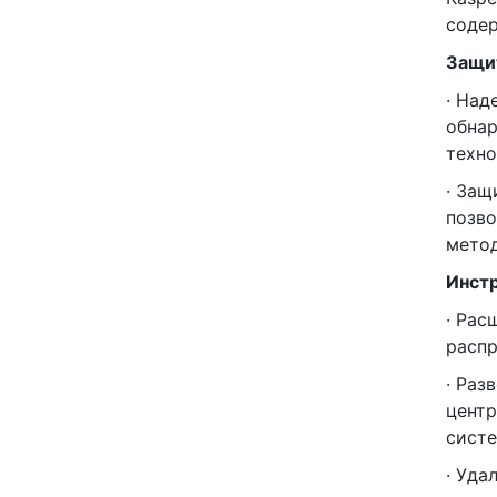
содер
Защит
· Над
обнар
техно
· Защ
позво
мето
Инст
· Рас
распр
· Раз
центр
систе
· Уда