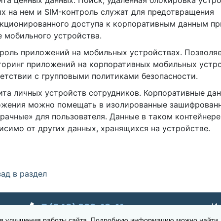
ита ценных данных. Поиск, удаленная блокировка устр
х на нем и SIM-контроль служат для предотвращения
кционированного доступа к корпоративным данным пр
 мобильного устройства.
троль приложений на мобильных устройствах. Позволя
оринг приложений на корпоративных мобильных устро
етствии с групповыми политиками безопасности.
ита личных устройств сотрудников. Корпоративные да
ожения можно помещать в изолированные зашифрованн
рачные» для пользователя. Данные в таком контейнер
исимо от других данных, хранящихся на устройстве.
ад в раздел
+7 (343) 222-12-11
Ин
для улучшения работы сайта. Подробную информацию можно найти
г. Екатеринбург, ул. Щорса 7, офис 270