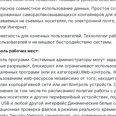
опасное совместное использование данных. Простое с
фрованных самораспаковывающихся контейнеров для з
аваемых на съемных носителях, по электронной почте,
или Интернет.
аметность для конечных пользователей. Технологии ра
ользователей и не мешают быстродействию системы.
оль рабочих мест:
оль программ. Системные администраторы могут зада
ые разрешают, блокируют или ограничивают использо
еленных программ (или их категорий).Web-контроль. 
ьзованием web-ресурсов независимо от того, находитс
лах корпоративной сети или нет.Контроль устройств. 
нение (в том числе по расписанию) политик работы с 
ых носителях и других периферийный устройствах, п
 USB и любой другой интерфейс.Динамические белые с
ационная проверка файлов в режиме реального времен
rsky Security Network гарантирует, что доверенные пр