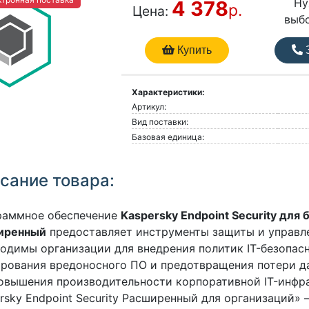
Ну
4 378
р.
Цена:
выб
Купить
З
Характеристики:
Артикул:
Вид поставки:
Базовая единица:
сание товара:
раммное обеспечение
Kaspersky Endpoint Security для 
иренный
предоставляет инструменты защиты и управл
одимы организации для внедрения политик IT-безопасн
рования вредоносного ПО и предотвращения потери да
овышения производительности корпоративной IT-инфр
rsky Endpoint Security Расширенный для организаций» 