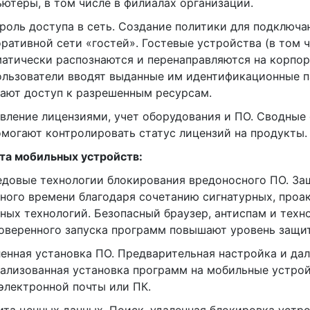
ютеры, в том числе в филиалах организации.
троль доступа в сеть. Создание политики для подключ
ративной сети «гостей». Гостевые устройства (в том 
атически распознаются и перенаправляются на корпор
ользователи вводят выданные им идентификационные п
ают доступ к разрешенным ресурсам.
авление лицензиями, учет оборудования и ПО. Сводные
могают контролировать статус лицензий на продукты.
та мобильных устройств:
едовые технологии блокирования вредоносного ПО. За
ного времени благодаря сочетанию сигнатурных, проа
ных технологий. Безопасный браузер, антиспам и техн
оверенного запуска программ повышают уровень защи
ленная установка ПО. Предварительная настройка и да
ализованная установка программ на мобильные устро
электронной почты или ПК.