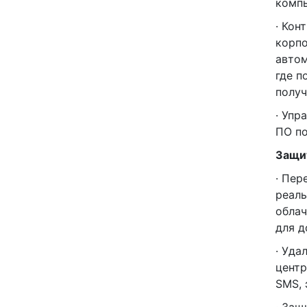
компь
· Кон
корпо
автом
где п
получ
· Упр
ПО по
Защи
· Пер
реаль
облач
для д
· Уда
центр
SMS, 