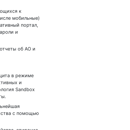
ающихся к
числе мобильные)
ативный портал,
ароли и
 отчеты об АО и
щита в режиме
ктивных и
ология Sandbox
ты.
льнейшая
йства с помощью