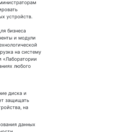
дминистраторам
ировать
ых устройств.
для бизнеса
ненты и модули
технологической
грузка на систему
и «Лаборатории
аниях любого
ие диска и
ет защищать
ройства, на
рования данных
ности.