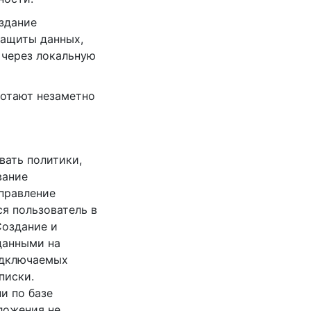
оздание
ащиты данных,
 через локальную
ботают незаметно
вать политики,
вание
Управление
я пользователь в
Создание и
данными на
одключаемых
писки.
и по базе
иложения не