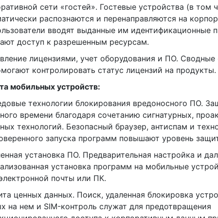
ративной сети «гостей». Гостевые устройства (в том 
атически распознаются и перенаправляются на корпор
ользователи вводят выданные им идентификационные п
ают доступ к разрешенным ресурсам.
авление лицензиями, учет оборудования и ПО. Сводные
могают контролировать статус лицензий на продукты.
та мобильных устройств:
едовые технологии блокирования вредоносного ПО. За
ного времени благодаря сочетанию сигнатурных, проа
ных технологий. Безопасный браузер, антиспам и техн
оверенного запуска программ повышают уровень защи
ленная установка ПО. Предварительная настройка и да
ализованная установка программ на мобильные устро
электронной почты или ПК.
ита ценных данных. Поиск, удаленная блокировка устр
х на нем и SIM-контроль служат для предотвращения