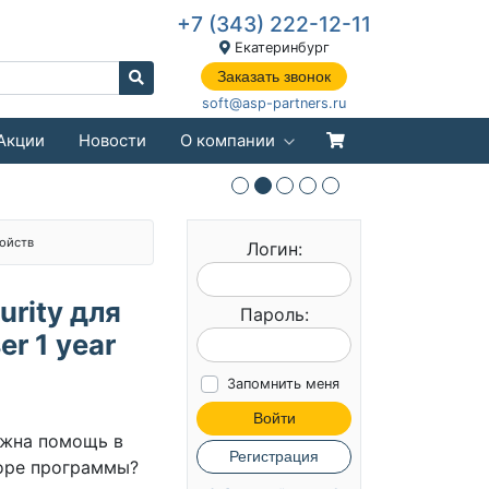
+7 (343) 222-12-11
Екатеринбург
Заказать звонок
soft@asp-partners.ru
Акции
Новости
О компании
ойств
Логин:
urity для
Пароль:
r 1 year
Запомнить меня
Войти
жна помощь в
Регистрация
оре программы?