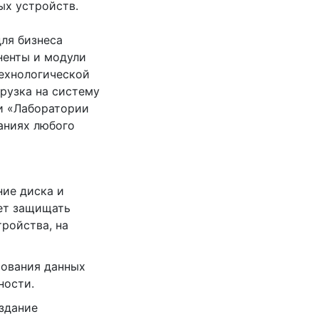
ых устройств.
для бизнеса
ненты и модули
технологической
грузка на систему
и «Лаборатории
аниях любого
ие диска и
ет защищать
ройства, на
рования данных
ности.
оздание