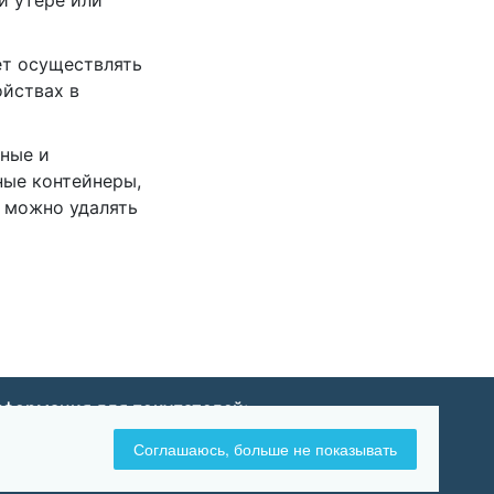
и утере или
ет осуществлять
йствах в
нные и
ые контейнеры,
е можно удалять
формация для покупателей:
Оплата и доставка
Соглашаюсь, больше не показывать
Возврат и обмен товара
Политика конфиденциальности