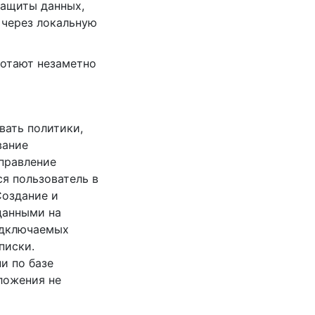
ащиты данных,
 через локальную
ботают незаметно
вать политики,
вание
Управление
я пользователь в
Создание и
данными на
одключаемых
писки.
и по базе
иложения не