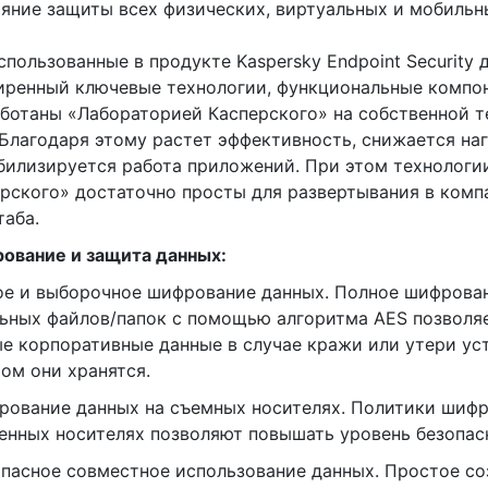
яние защиты всех физических, виртуальных и мобильн
спользованные в продукте Kaspersky Endpoint Security 
ренный ключевые технологии, функциональные компо
ботаны «Лабораторией Касперского» на собственной 
 Благодаря этому растет эффективность, снижается на
билизируется работа приложений. При этом технологи
рского» достаточно просты для развертывания в комп
аба.
ование и защита данных:
е и выборочное шифрование данных. Полное шифрован
ьных файлов/папок с помощью алгоритма AES позволя
е корпоративные данные в случае кражи или утери уст
ом они хранятся.
рование данных на съемных носителях. Политики шиф
енных носителях позволяют повышать уровень безопас
опасное совместное использование данных. Простое с