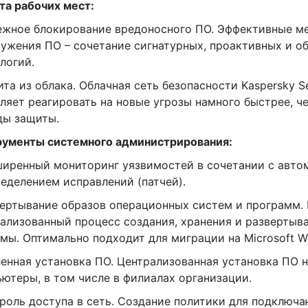
а рабочих мест:
ежное блокирование вредоносного ПО. Эффективные м
ужения ПО – сочетание сигнатурных, проактивных и о
логий.
ита из облака. Облачная сеть безопасности Kaspersky S
ляет реагировать на новые угрозы намного быстрее, 
ды защиты.
рументы системного администрирования:
ширенный мониторинг уязвимостей в сочетании с авт
еделением исправлений (патчей).
вертывание образов операционных систем и программ.
ализованный процесс создания, хранения и развертыв
мы. Оптимально подходит для миграции на Microsoft W
ленная установка ПО. Централизованная установка ПО 
ютеры, в том числе в филиалах организации.
троль доступа в сеть. Создание политики для подключ