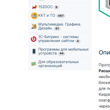
152DOC
9
ККТ и ТО
497
Мультимедиа. Графика.
Дизайн.
61
1С-Битрикс - системы
управления сайтом
4
Программы для мобильных
Опи
устройств
44
Для образовательных
Прог
организаций
Расш
необх
блоки
для п
Kaspe
плат
через