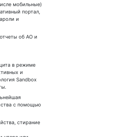
числе мобильные)
ативный портал,
ароли и
 отчеты об АО и
щита в режиме
ктивных и
ология Sandbox
ты.
льнейшая
йства с помощью
ойства, стирание