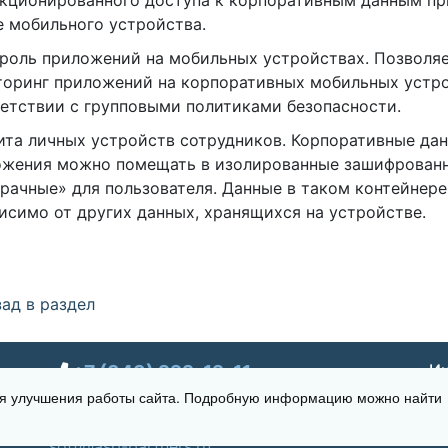
кционированного доступа к корпоративным данным пр
 мобильного устройства.
троль приложений на мобильных устройствах. Позволя
оринг приложений на корпоративных мобильных устро
етствии с групповыми политиками безопасности.
ита личных устройств сотрудников. Корпоративные да
ожения можно помещать в изолированные зашифрованн
рачные» для пользователя. Данные в таком контейнер
исимо от других данных, хранящихся на устройстве.
ад в раздел
+7 (343) 222-12-11
Ин
для улучшения работы сайта. Подробную информацию можно найти
г. Екатеринбург, ул. Щорса 7, офис 270
Время работы: Пн-пт 09:00 - 18:00
soft@asp-partners.ru