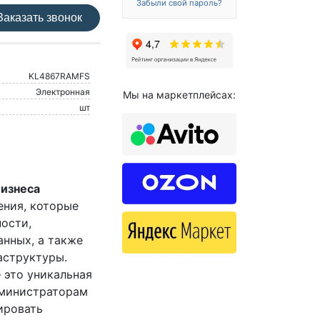
Забыли свой пароль?
аказать звонок
KL4867RAMFS
Электронная
Мы на маркетплейсах:
шт
бизнеса
ения, которые
ости,
нных, а также
аструктуры.
– это уникальная
дминистраторам
ировать