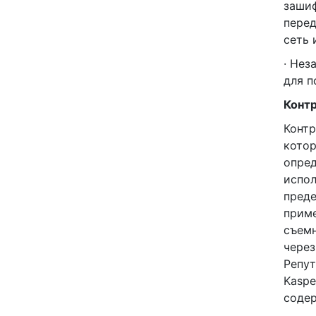
заши
перед
сеть 
· Нез
для п
Контр
Контр
котор
опред
испол
преде
приме
съемн
через
Репут
Kaspe
содер