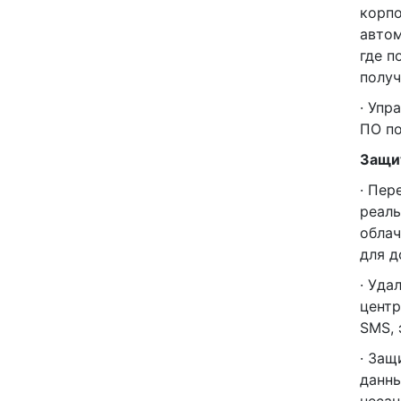
корпо
автом
где п
получ
· Упр
ПО по
Защи
· Пер
реаль
облач
для д
· Уда
центр
SMS, 
· Защ
данны