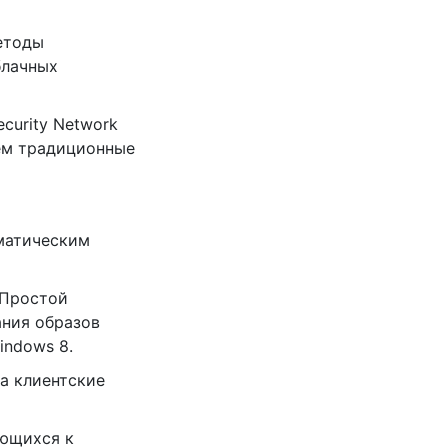
етоды
блачных
ecurity Network
чем традиционные
оматическим
 Простой
ания образов
indows 8.
на клиентские
ающихся к