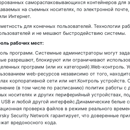
фрованных самораспаковывающихся контейнеров для з
аваемых на съемных носителях, по электронной почте,
или Интернет.
аметность для конечных пользователей. Технологии ра
ользователей и не мешают быстродействию системы.
оль рабочих мест:
оль программ. Системные администраторы могут зада
ые разрешают, блокируют или ограничивают использо
еленных программ (или их категорий).Web-контроль. 
ьзованием web-ресурсов независимо от того, находитс
лах корпоративной сети или нет.Контроль устройств. 
нение (в том числе по расписанию) политик работы с 
ых носителях и других периферийный устройствах, п
 USB и любой другой интерфейс.Динамические белые с
ационная проверка файлов в режиме реального времен
rsky Security Network гарантирует, что доверенные пр
жат вредоносного кода.