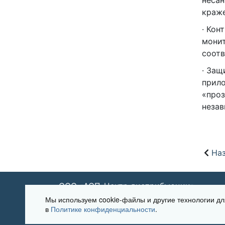
несан
краже
· Кон
монит
соотв
· Защ
прил
«проз
незав
Наз
ООО «АСП-Центр дистрибьюции»
Мы используем cookie-файлы и другие технологии 
в
Политике конфиденциальности
.