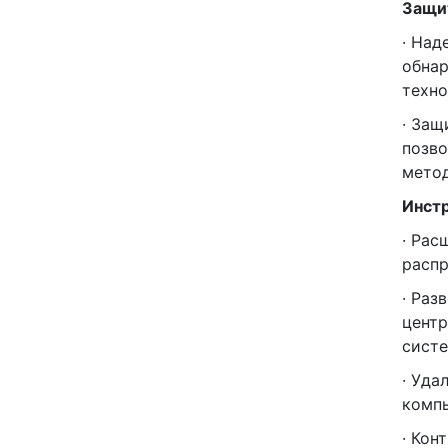
Защит
· Над
обнар
техно
· Защ
позво
мето
Инст
· Рас
распр
· Раз
центр
систе
· Уда
компь
· Кон