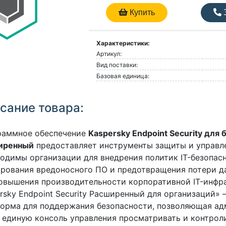
Купить
З
Характеристики:
Артикул:
Вид поставки:
Базовая единица:
сание товара:
раммное обеспечение
Kaspersky Endpoint Security для 
иренный
предоставляет инструменты защиты и управл
одимы организации для внедрения политик IT-безопасн
рования вредоносного ПО и предотвращения потери да
овышения производительности корпоративной IT-инфр
rsky Endpoint Security Расширенный для организаций» 
форма для поддержания безопасности, позволяющая а
 единую консоль управления просматривать и контрол