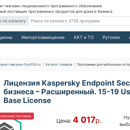
ет-магазин лицензионного программного обеспечения
ый поставщик программных продуктов для дома и бизнеса
к по каталогу
ционы
Импортозамещение
ККТ и ТО
Рутокен
ернет-магазин Esoft24.ru
Каталог товаров
Программы для мобильных устр
Лицензия Kaspersky Endpoint Sec
бизнеса – Расширенный. 15-19 Use
Base License
тронная поставка
Ну
4 017
р.
Цена:
выб