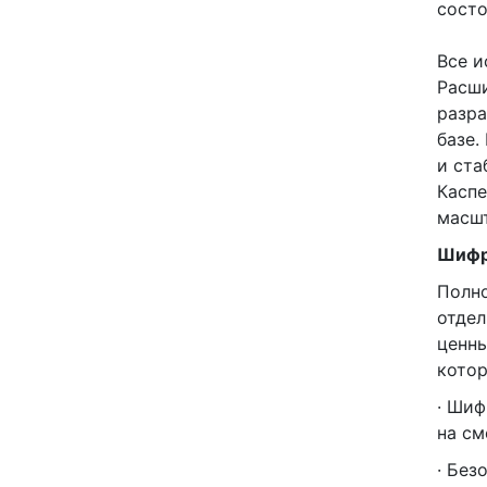
состо
Все и
Расши
разра
базе.
и ста
Каспе
масшт
Шифр
Полно
отдел
ценны
котор
· Шиф
на см
· Без