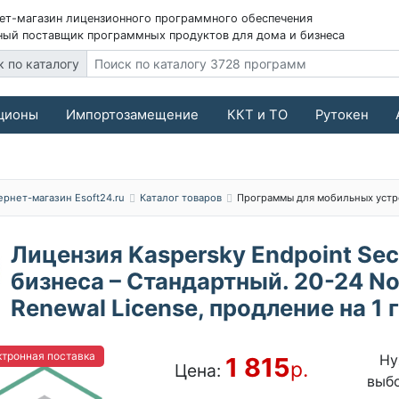
ет-магазин лицензионного программного обеспечения
ый поставщик программных продуктов для дома и бизнеса
к по каталогу
ционы
Импортозамещение
ККТ и ТО
Рутокен
ернет-магазин Esoft24.ru
Каталог товаров
Программы для мобильных устр
Лицензия Kaspersky Endpoint Sec
бизнеса – Стандартный. 20-24 No
Renewal License, продление на 1 
тронная поставка
Ну
1 815
р.
Цена:
выб