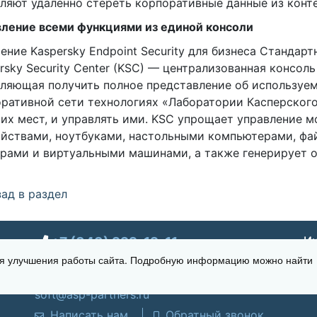
ляют удаленно стереть корпоративные данные из конт
ление всеми функциями из единой консоли
ение Kaspersky Endpoint Security для бизнеса Стандар
rsky Security Center (KSC) — централизованная консоль
ляющая получить полное представление об используе
ративной сети технологиях «Лаборатории Касперског
их мест, и управлять ими. KSC упрощает управление 
йствами, ноутбуками, настольными компьютерами, ф
рами и виртуальными машинами, а также генерирует о
ад в раздел
+7 (343) 222-12-11
Ин
для улучшения работы сайта. Подробную информацию можно найти
г. Екатеринбург, ул. Щорса 7, офис 270
Время работы: Пн-пт 09:00 - 18:00
soft@asp-partners.ru
Написать нам
Обратный звонок