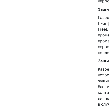
упрос
Защи
Kaspe
IT-ин
FreeB
проце
произ
серве
после
Защи
Kaspe
устро
защищ
блоки
конте
личны
в слу