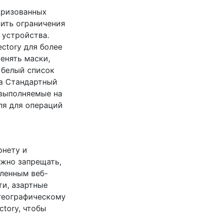
оризованных
оить ограничения
 устройства.
ctory для более
енять маски,
 белый список
са Стандартный
 выполняемые на
ля для операций
рнету и
ожно запрещать,
еленным веб-
ти, азартные
 географическому
tory, чтобы