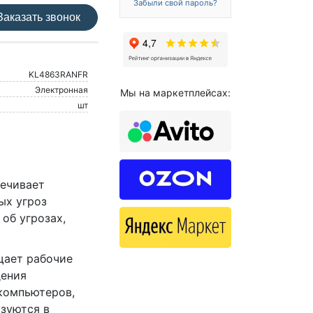
Забыли свой пароль?
аказать звонок
KL4863RANFR
Электронная
Мы на маркетплейсах:
шт
ечивает
ых угроз
об угрозах,
ищает рабочие
дения
компьютеров,
зуются в