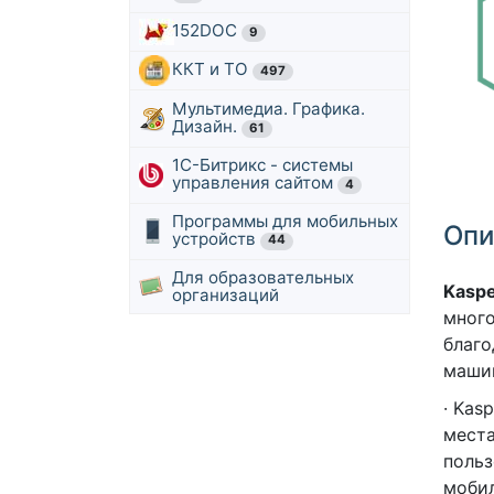
152DOC
9
ККТ и ТО
497
Мультимедиа. Графика.
Дизайн.
61
1С-Битрикс - системы
управления сайтом
4
Программы для мобильных
Опи
устройств
44
Для образовательных
Kaspe
организаций
много
благо
машин
· Kas
места
польз
мобил