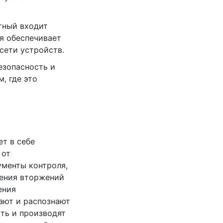
ртный входит
ая обеспечивает
сети устройств.
езопасность и
, где это
ет в себе
 от
ументы контроля,
щения вторжений
ения
ают и распознают
ть и производят