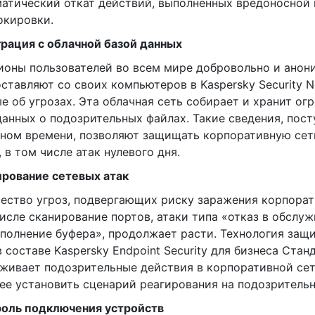
атический откат действий, выполненных вредоносной
окировки.
рация с облачной базой данных
оны пользователей во всем мире добровольно и анон
ставляют со своих компьютеров в Kaspersky Security N
е об угрозах. Эта облачная сеть собирает и хранит о
анных о подозрительных файлах. Такие сведения, пос
ном времени, позволяют защищать корпоративную сет
, в том числе атак нулевого дня.
рование сетевых атак
ество угроз, подвергающих риску заражения корпорат
исле сканирование портов, атаки типа «отказ в обслу
полнение буфера», продолжает расти. Технология защ
в составе Kaspersky Endpoint Security для бизнеса Ста
живает подозрительные действия в корпоративной сет
ее установить сценарий реагирования на подозрительн
роль подключения устройств