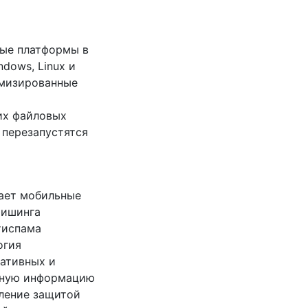
ные платформы в
dows, Linux и
тимизированные
их файловых
 перезапустятся
щает мобильные
фишинга
тиспама
огия
ративных и
ивную информацию
вление защитой