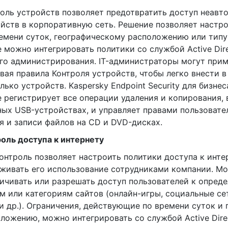
оль устройств позволяет предотвратить доступ неавт
йств в корпоративную сеть. Решение позволяет настр
емени суток, географическому расположению или типу
 можно интегрировать политики со службой Active Dire
го администрирования. IT-администраторы могут прим
вая правила Контроля устройств, чтобы легко внести в
лько устройств. Kaspersky Endpoint Security для бизне
 регистрирует все операции удаления и копирования,
ых USB-устройствах, и управляет правами пользовате
я и записи файлов на CD и DVD-дисках.
оль доступа к интернету
онтроль позволяет настроить политики доступа к инте
живать его использование сотрудниками компании. М
ичивать или разрешать доступ пользователей к опред
м или категориям сайтов (онлайн-игры, социальные се
и др.). Ограничения, действующие по времени суток и
ложению, можно интегрировать со службой Active Direc