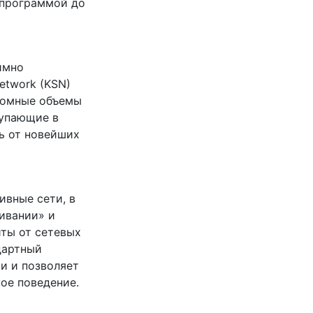
 программой до
имно
etwork (KSN)
громные объемы
тупающие в
ь от новейших
ивные сети, в
живании» и
иты от сетевых
ндартный
и и позволяет
ое поведение.