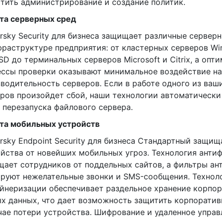
тить администрирование и создание политик.
та серверных сред
rsky Security для бизнеса защищает различные сервер
фраструктуре предприятия: от кластерных серверов Win
SD до терминальных серверов Microsoft и Citrix, а оп
ссы проверки оказывают минимальное воздействие на
водительность серверов. Если в работе одного из ваш
ров произойдет сбой, наши технологии автоматически
 перезапуска файлового сервера.
та мобильных устройств
rsky Endpoint Security для бизнеса Стандартный защи
йства от новейших мобильных угроз. Технология анти
ает сотрудников от поддельных сайтов, а фильтры ан
руют нежелательные звонки и SMS-сообщения. Технол
йнеризации обеспечивает раздельное хранение корпо
х данных, что дает возможность защитить корпорат
чае потери устройства. Шифрование и удаленное упра