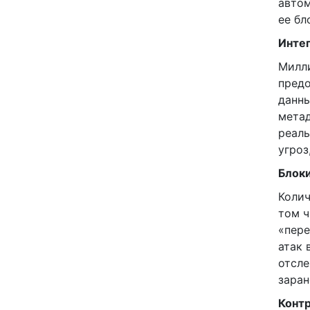
автом
ее бл
Интег
Милли
предо
данны
метад
реаль
угроз
Блоки
Колич
том ч
«пере
атак 
отсле
заран
Конт