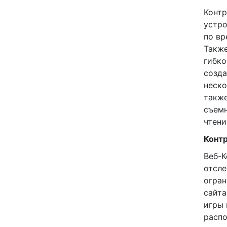
Контр
устро
по вр
Также
гибко
созда
неско
также
съемн
чтени
Контр
Веб-К
отсле
огран
сайта
игры 
распо