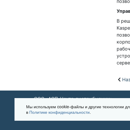
позво
Управ
В реш
Kaspe
позво
корпо
рабоч
устро
серве
Наз
ООО «АСП-Центр дистрибьюции»
Мы используем cookie-файлы и другие технологии 
в
Политике конфиденциальности
.