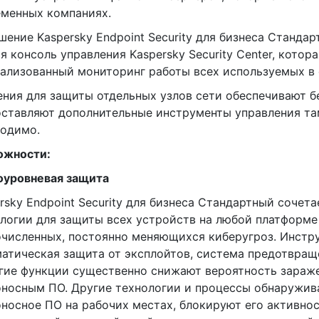
менных компаниях.
ешение Kaspersky Endpoint Security для бизнеса Станда
я консоль управления Kaspersky Security Center, котор
ализованный мониторинг работы всех используемых в 
ения для защиты отдельных узлов сети обеспечивают б
ставляют дополнительные инструменты управления там
ходимо.
ожности:
оуровневая защита
rsky Endpoint Security для бизнеса Стандартный сочета
логии для защиты всех устройств на любой платформе
численных, постоянно меняющихся киберугроз. Инстр
атическая защита от эксплойтов, система предотвра
гие функции существенно снижают вероятность зараж
носным ПО. Другие технологии и процессы обнаружив
носное ПО на рабочих местах, блокируют его активнос