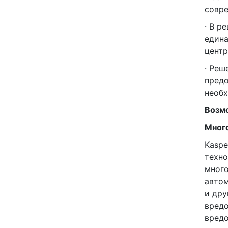
совре
· В р
едина
центр
· Реш
предо
необ
Возм
Мног
Kaspe
техно
много
автом
и дру
вредо
вредо