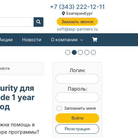
+7 (343) 222-12-11
Екатеринбург
Заказать звонок
soft@asp-partners.ru
Акции
Новости
О компании
ойств
Логин:
urity для
Пароль:
de 1 year
год
Запомнить меня
Войти
жна помощь в
Регистрация
оре программы?