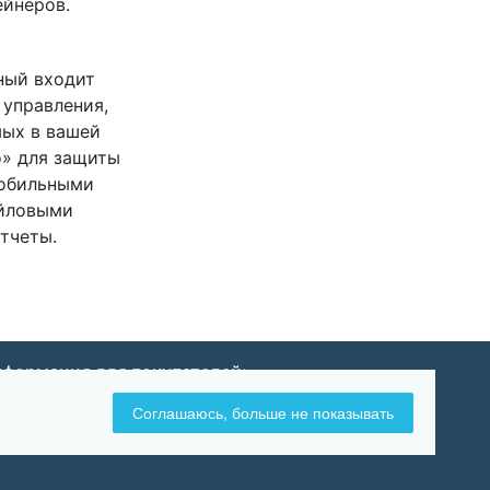
ейнеров.
тный входит
 управления,
мых в вашей
о» для защиты
мобильными
айловыми
тчеты.
формация для покупателей:
Оплата и доставка
Соглашаюсь, больше не показывать
Возврат и обмен товара
Политика конфиденциальности