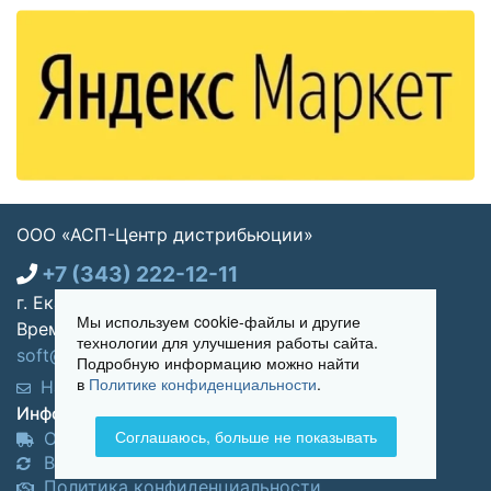
ООО «АСП-Центр дистрибьюции»
+7 (343) 222-12-11
г. Екатеринбург, ул. Щорса 7, офис 270
Мы используем cookie-файлы и другие
Время работы: Пн-пт 09:00 - 18:00
технологии для улучшения работы сайта.
soft@asp-partners.ru
Подробную информацию можно найти
в
Политике конфиденциальности
.
Написать нам
Обратный звонок
Информация для покупателей:
Соглашаюсь, больше не показывать
Оплата и доставка
Возврат и обмен товара
Политика конфиденциальности