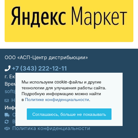
ООО «АСП-Центр дистрибьюции»
+7 (343) 222-12-11
г. Екатеринбург, ул. Щорса 7, офис 270
Мы используем cookie-файлы и другие
Время работы: Пн-пт 09:00 - 18:00
технологии для улучшения работы сайта.
soft@asp-partners.ru
Подробную информацию можно найти
в
Политике конфиденциальности
.
Написать нам
Обратный звонок
Информация для покупателей:
Соглашаюсь, больше не показывать
Оплата и доставка
Возврат и обмен товара
Политика конфиденциальности