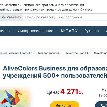
ет-магазин лицензионного программного обеспечения
ый поставщик программных продуктов для дома и бизнеса
к по каталогу
ционы
Импортозамещение
ККТ и ТО
Рутокен
ернет-магазин Esoft24.ru
Каталог товаров
Отечественное ПО
AliveColor
AliveColors Business для образо
учреждений 500+ пользователе
Ну
4 271
р.
Цена:
выб
Купить
З