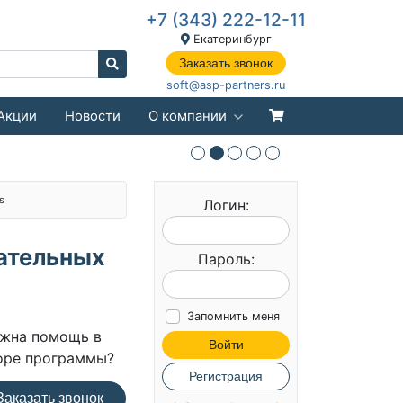
+7 (343) 222-12-11
Екатеринбург
Заказать звонок
soft@asp-partners.ru
Акции
Новости
О компании
s
Логин:
вательных
Пароль:
й
Запомнить меня
жна помощь в
Войти
оре программы?
Регистрация
аказать звонок