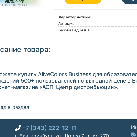
Характеристики:
Артикул:
Базовая единица:
сание товара:
ожете купить AliveColors Business для образовате
ждений 500+ пользователей по выгодной цене в Е
рнет-магазине «АСП-Центр дистрибьюции».
ад в раздел
+7 (343) 222-12-11
Ин
г. Екатеринбург, ул. Щорса 7, офис 270