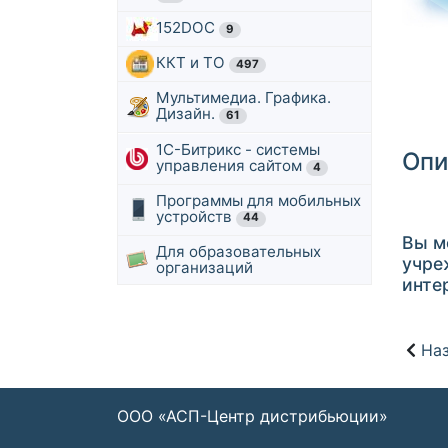
152DOC
9
ККТ и ТО
497
Мультимедиа. Графика.
Дизайн.
61
1С-Битрикс - системы
Опи
управления сайтом
4
Программы для мобильных
устройств
44
Вы м
Для образовательных
учре
организаций
инте
Наз
ООО «АСП-Центр дистрибьюции»