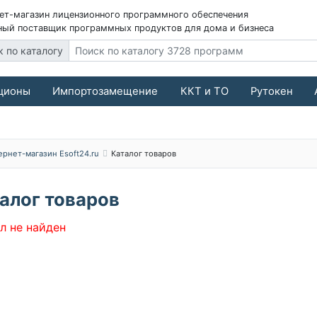
ет-магазин лицензионного программного обеспечения
ый поставщик программных продуктов для дома и бизнеса
к по каталогу
ционы
Импортозамещение
ККТ и ТО
Рутокен
ернет-магазин Esoft24.ru
Каталог товаров
алог товаров
л не найден