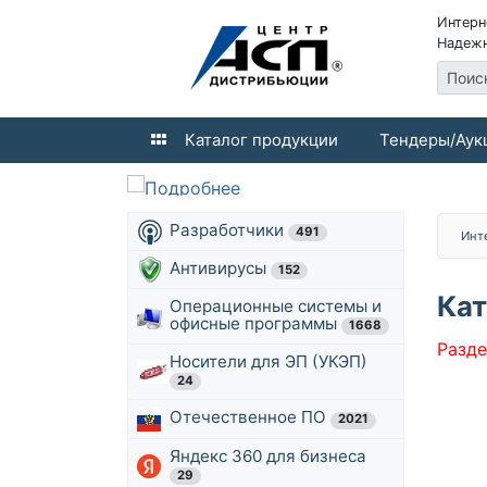
Интерн
Надежн
Поис
Каталог продукции
Тендеры/Аук
Разработчики
491
Инт
Антивирусы
152
Кат
Операционные системы и
офисные программы
1668
Разде
Носители для ЭП (УКЭП)
24
Отечественное ПО
2021
Яндекс 360 для бизнеса
29