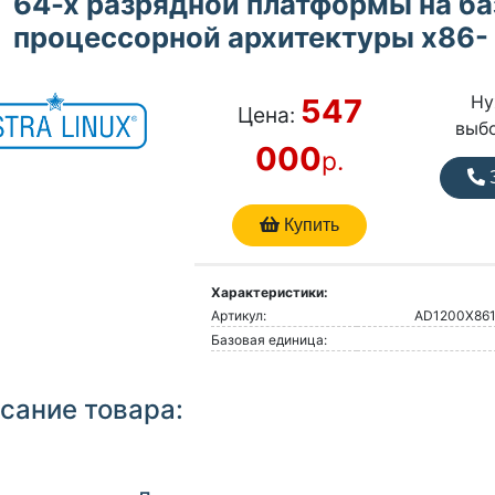
64-х разрядной платформы на ба
процессорной архитектуры x86-
Ну
547
Цена:
выб
000
р.
З
Купить
Характеристики:
Артикул:
AD1200Х86
Базовая единица:
сание товара: