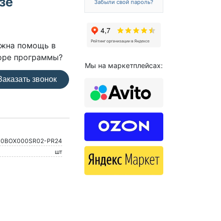
зе
Забыли свой пароль?
жна помощь в
оре программы?
Мы на маркетплейсах:
аказать звонок
10BOX000SR02-PR24
шт