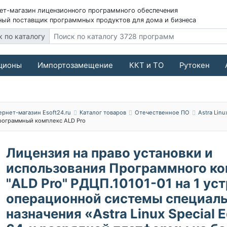
ет-магазин лицензионного программного обеспечения
ый поставщик программных продуктов для дома и бизнеса
к по каталогу
ционы
Импортозамещение
ККТ и ТО
Рутокен
ернет-магазин Esoft24.ru
Каталог товаров
Отечественное ПО
Astra Linu
рограммный комплекс ALD Pro
Лицензия на право установки и
использования Программного ко
"ALD Pro" РДЦП.10101-01 на 1 ус
операционной системы специаль
назначения «Astra Linux Special E