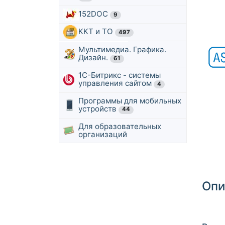
152DOC
9
ККТ и ТО
497
Мультимедиа. Графика.
Дизайн.
61
1С-Битрикс - системы
управления сайтом
4
Программы для мобильных
устройств
44
Для образовательных
организаций
Опи