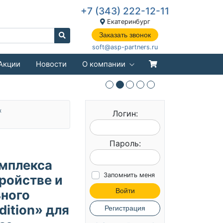
+7 (343) 222-12-11
Екатеринбург
Заказать звонок
soft@asp-partners.ru
Акции
Новости
О компании
x
Логин:
Пароль:
мплекса
Запомнить меня
тройстве и
Войти
ного
dition» для
Регистрация